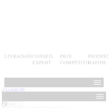
LIVRAISON
CONSEIL
PRIX
PAIEME
EXPERT
COMPÉTITIF
RAPIDE
Home
/
Articles de culture
/
Engrais
/ Canna