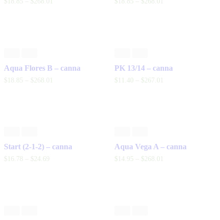
$
18
.
85
–
$
268
.
01
$
18
.
85
–
$
268
.
01
Aqua Flores B – canna
PK 13/14 – canna
$
18
.
85
–
$
268
.
01
$
11
.
40
–
$
267
.
01
Start (2-1-2) – canna
Aqua Vega A – canna
$
16
.
78
–
$
24
.
69
$
14
.
95
–
$
268
.
01