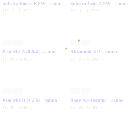
Substra Flores B SW – canna
Substra Vega A SW – canna
$
15
.
13
–
$
197
.
96
$
15
.
18
–
$
197
.
96
Peat Mix A (8-0-4) – canna
Rhizotonic XP – canna
$
17
.
30
–
$
246
.
07
$
27
.
25
–
$
1,394
.
36
Peat Mix B (4-2-6) – canna
Boost Accelerator – canna
$
17
.
30
–
$
246
.
07
$
47
.
30
–
$
1,306
.
59