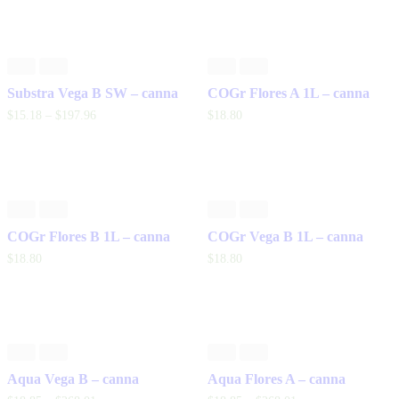
Substra Vega B SW – canna
COGr Flores A 1L – canna
$
15
.
18
–
$
197
.
96
$
18
.
80
COGr Flores B 1L – canna
COGr Vega B 1L – canna
$
18
.
80
$
18
.
80
Aqua Vega B – canna
Aqua Flores A – canna