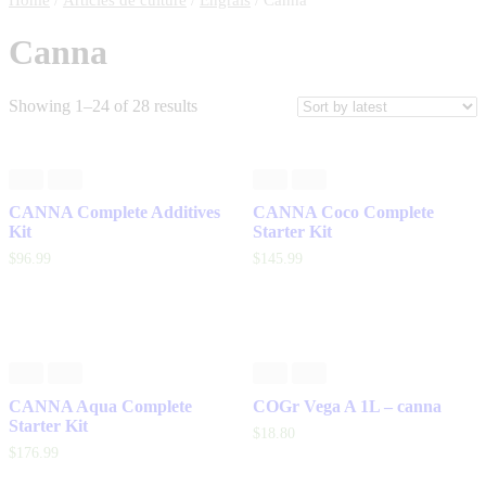
Canna
Showing 1–24 of 28 results
CANNA Complete Additives
CANNA Coco Complete
Kit
Starter Kit
$
96
.
99
$
145
.
99
CANNA Aqua Complete
COGr Vega A 1L – canna
Starter Kit
$
18
.
80
$
176
.
99