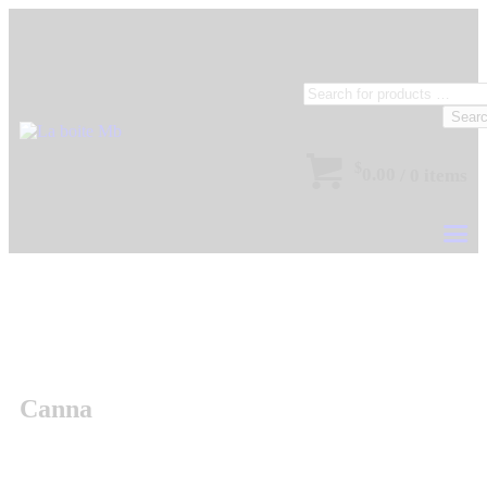
Sear
$
0.00
/
0 items
Canna