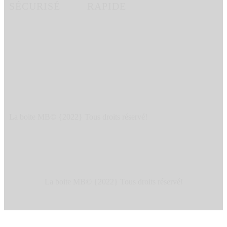
SÉCURISÉ
RAPIDE
La boite MB© {2022} Tous droits réservé!
La boite MB© {2022} Tous droits réservé!