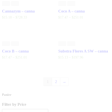
Cannazym – canna
Coco A – canna
$
15
.
18
–
$
728
.
33
$
17
.
47
–
$
251
.
01
Coco B – canna
Substra Flores A SW – canna
$
17
.
47
–
$
251
.
01
$
15
.
13
–
$
197
.
96
1
2
→
Panier
Filter by Price