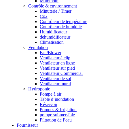
Mammoth
Contrôle & environnement
Minuterie / Timer
Co2
Contrôleur de température
Contrôleur de humidité
Humidificateur
dehumidificateur
Climatisation
Ventilation
Fan/Blower
Ventilateur à clip
Ventilateur en ligne
Ventilateur sur pied
Ventilateur Commercial
Ventilateur de sol
Ventilateur mural
Hydroponie
Pompe à air
Table d’inondation
Réservoir
Pompes & Irrigation
pompe submersible
Filtration de l’eau
Fournisseur