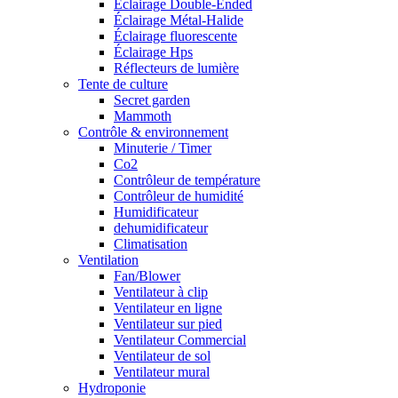
Éclairage Double-Ended
Éclairage Métal-Halide
Éclairage fluorescente
Éclairage Hps
Réflecteurs de lumière
Tente de culture
Secret garden
Mammoth
Contrôle & environnement
Minuterie / Timer
Co2
Contrôleur de température
Contrôleur de humidité
Humidificateur
dehumidificateur
Climatisation
Ventilation
Fan/Blower
Ventilateur à clip
Ventilateur en ligne
Ventilateur sur pied
Ventilateur Commercial
Ventilateur de sol
Ventilateur mural
Hydroponie