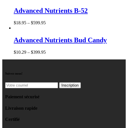
Advanced Nutrients B-52
$
18
.
95
–
$
599
.
95
Advanced Nutrients Bud Candy
$
10
.
29
–
$
399
.
95
Suivez-nous!
Paiement sécurisé
Livraison rapide
Certifié