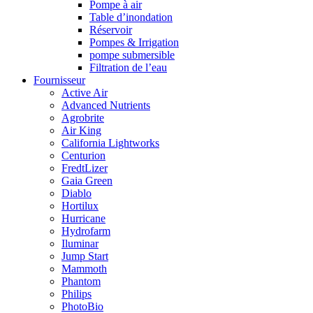
Pompe à air
Table d’inondation
Réservoir
Pompes & Irrigation
pompe submersible
Filtration de l’eau
Fournisseur
Active Air
Advanced Nutrients
Agrobrite
Air King
California Lightworks
Centurion
FredtLizer
Gaia Green
Diablo
Hortilux
Hurricane
Hydrofarm
Iluminar
Jump Start
Mammoth
Phantom
Philips
PhotoBio