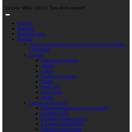
La boite MB© {2022} Tous droits réservé!
Accueil
Boutique
Munchies shop
Produits
Visitez notre boutique pour voit toutes nos produits -
> Boutique
Engrais
Advanced Nutrients
Athena
Canna
House and Garden
Diablo
FredTlizer
Gaia Green
Grotek
Lampes & Éclairage
Ballasts/transformateur pour lumière
Éclairage LED
Éclairage Double-Ended
Éclairage Métal-Halide
Éclairage fluorescente