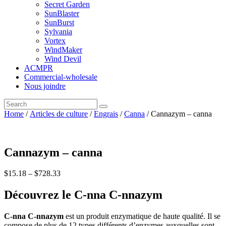
Secret Garden
SunBlaster
SunBurst
Sylvania
Vortex
WindMaker
Wind Devil
ACMPR
Commercial-wholesale
Nous joindre
Home
/
Articles de culture
/
Engrais
/
Canna
/ Cannazym – canna
Cannazym – canna
$
15
.
18
–
$
728
.
33
Découvrez le C-nna C-nnazym
C-nna C-nnazym
est un produit enzymatique de haute qualité. Il se
compose de plus de 12 types différents d’enzymes auxquelles sont