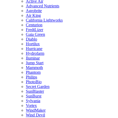
Active Air
Advanced Nutrients
Agrobrite
Air King
California Lightworks
Centurion
FredtLizer
Gaia Green
Diablo
Hortilux
Hurricane
Hydrofarm
Iluminar
Jump Start
Mammoth
Phantom
Philips
PhotoBio
Secret Garden
SunBlaster
SunBurst
Sylvania
Vortex
WindMaker
Wind Devil