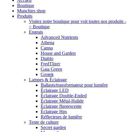
Accueil
Boutique
Munchies shop
Produits
Visitez notre boutique pour voit toutes nos produits -
> Boutique
Engrais
Advanced Nutrients
Athena
Canna
House and Garden
Diablo
FredTlizer
Gaia Green
Grotek
Lampes & Éclairage
Ballasts/transformateur pour lumière
Éclairage LED
Éclairage Double-Ended
Éclairage Métal-Halide
Éclairage fluorescente
Éclairage Hps
Réflecteurs de lumière
Tente de culture
Secret garden