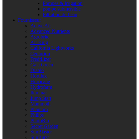
Pompes & Irrigation
pompe submersible
Filtration de l’eau
Fournisseur
Active Air
Advanced Nutrients
Agrobrite
Air King
California Lightworks
Centurion
FredtLizer
Gaia Green
Diablo
Hortilux
Hurricane
Hydrofarm
Iluminar
Jump Start
Mammoth
Phantom
Philips
PhotoBio
Secret Garden
SunBlaster
SunBurst