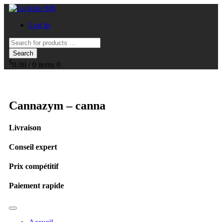
Log In
Search
$
0.00
/
0 items
0
Cannazym – canna
Livraison
Conseil expert
Prix compétitif
Paiement rapide