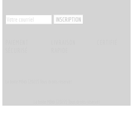
PAIEMENT
LIVRAISON
CERTIFIÉ
SÉCURISÉ
RAPIDE
La boite MB© {2022} Tous droits réservé!
La boite MB© {2022} Tous droits réservé!