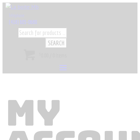
Téléphone:
(418) 605-0680
SEARCH
$
0.00
/
0 items
MY