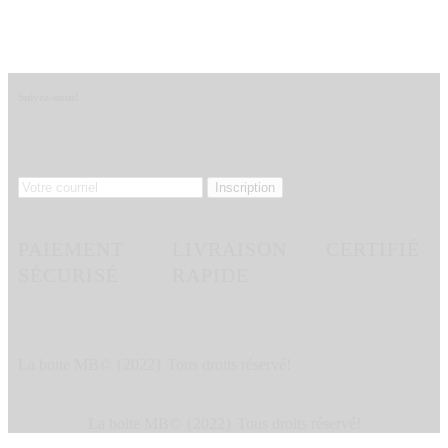
Suivez-nous!
PAIEMENT
LIVRAISON
CERTIFIÉ
SÉCURISÉ
RAPIDE
La boite MB© {2022} Tous droits réservé!
La boite MB© {2022} Tous droits réservé!