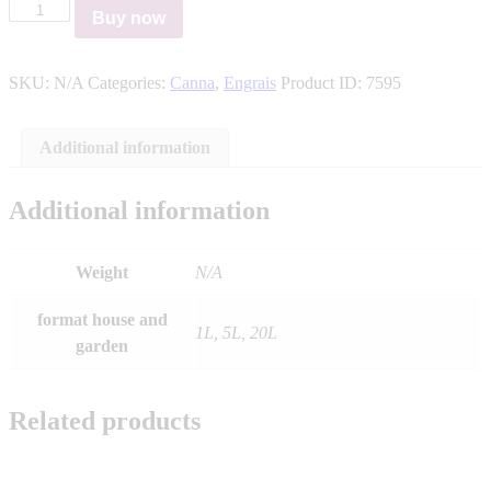
Coco
Buy now
A
-
canna
SKU:
N/A
Categories:
Canna
,
Engrais
Product ID:
7595
quantity
Additional information
Additional information
Weight
N/A
format house and
1L, 5L, 20L
garden
Related products