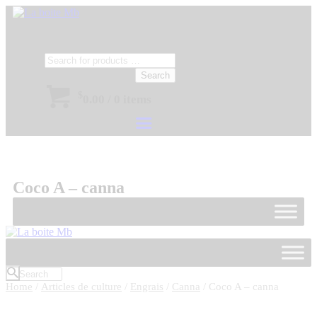
Search
$
0.00
/
0 items
Coco A – canna
Home
/
Articles de culture
/
Engrais
/
Canna
/ Coco A – canna