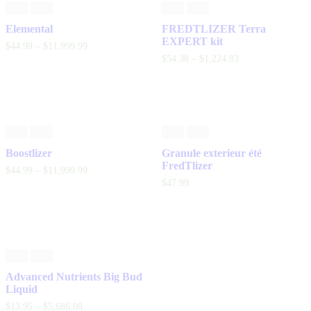
Elemental
FREDTLIZER Terra
EXPERT kit
$
44
.
99
–
$
11,999
.
99
$
54
.
38
–
$
1,224
.
83
Boostlizer
Granule exterieur été
FredTlizer
$
44
.
99
–
$
11,999
.
99
$
47
.
99
Advanced Nutrients Big Bud
Liquid
$
13
.
95
–
$
5,686
.
08