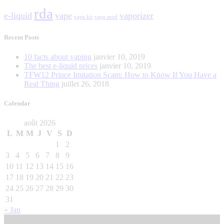
rda
e-liquid
vape
vaporizer
vape kit
vape mod
Recent Posts
10 facts about vaping
janvier 10, 2019
The best e-liquid prices
janvier 10, 2019
TFW12 Prince Imitation Scam: How to Know If You Have a
Real Thing
juillet 26, 2018
Calendar
août 2026
L
M
M
J
V
S
D
1
2
3
4
5
6
7
8
9
10
11
12
13
14
15
16
17
18
19
20
21
22
23
24
25
26
27
28
29
30
31
« Jan