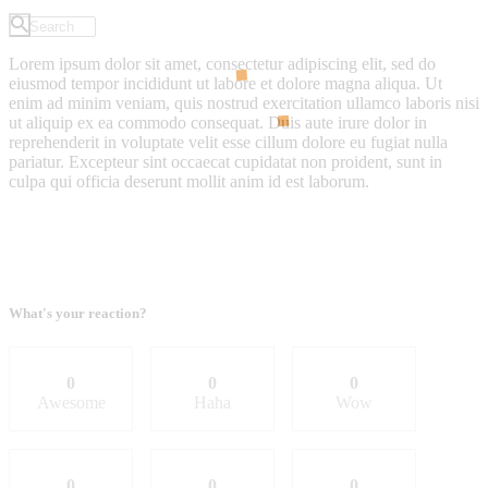
Lorem ipsum dolor sit amet, consectetur adipiscing elit, sed do
eiusmod tempor incididunt ut labore et dolore magna aliqua. Ut
enim ad minim veniam, quis nostrud exercitation ullamco laboris nisi
ut aliquip ex ea commodo consequat. Duis aute irure dolor in
reprehenderit in voluptate velit esse cillum dolore eu fugiat nulla
pariatur. Excepteur sint occaecat cupidatat non proident, sunt in
culpa qui officia deserunt mollit anim id est laborum.
What's your reaction?
0
0
0
Awesome
Haha
Wow
0
0
0