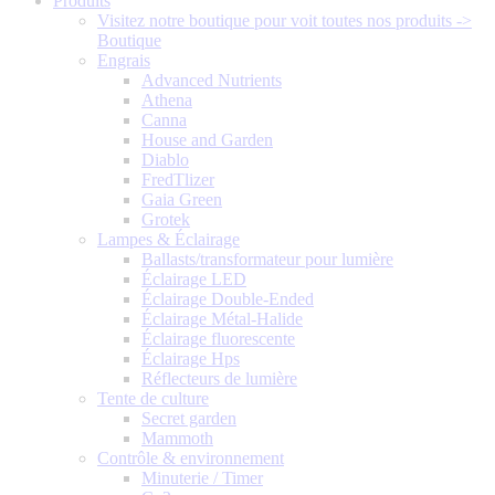
Produits
Visitez notre boutique pour voit toutes nos produits ->
Boutique
Engrais
Advanced Nutrients
Athena
Canna
House and Garden
Diablo
FredTlizer
Gaia Green
Grotek
Lampes & Éclairage
Ballasts/transformateur pour lumière
Éclairage LED
Éclairage Double-Ended
Éclairage Métal-Halide
Éclairage fluorescente
Éclairage Hps
Réflecteurs de lumière
Tente de culture
Secret garden
Mammoth
Contrôle & environnement
Minuterie / Timer