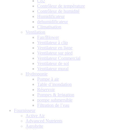
Co2
Contrôleur de température
Contrôleur de humidité
Humidificateur
dehumidificateur
Climatisation
Ventilation
Fan/Blower
Ventilateur à clip
Ventilateur en ligne
Ventilateur sur pied
Ventilateur Commercial
Ventilateur de sol
Ventilateur mural
Hydroponie
Pompe à air
Table d’inondation
Réservoir
Pompes & Irrigation
pompe submersible
Filtration de l’eau
Fournisseur
Active Air
Advanced Nutrients
Agrobrite