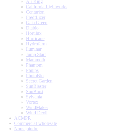
Air King
California Lightworks
Centurion
FredtLizer
Gaia Green
Diablo
Hortilux
Hurricane
Hydrofarm
Iluminar
Jump Start
Mammoth
Phantom
Philips
PhotoBio
Secret Garden
SunBlaster
SunBurst
Sylvania
Vortex
WindMaker
Wind Devil
ACMPR
Commercial-wholesale
Nous joindre