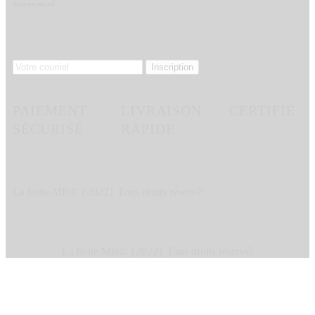
Suivez-nous!
PAIEMENT
LIVRAISON
CERTIFIÉ
SÉCURISÉ
RAPIDE
La boite MB© {2022} Tous droits réservé!
La boite MB© {2022} Tous droits réservé!