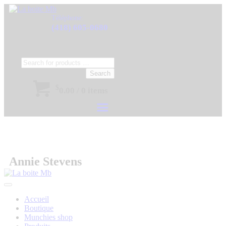
Téléphone:
(418) 605-0680
Search
$
0.00
/
0 items
Annie Stevens
Accueil
Boutique
Munchies shop