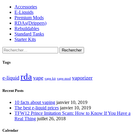
Accessories
E-Liquids
Premium Mods
RDAs(Drippers)
Rebuildables
Standard Tanks
Starter Kits
Rechercher :
Tags
rda
e-liquid
vape
vaporizer
vape kit
vape mod
Recent Posts
10 facts about vaping
janvier 10, 2019
The best e-liquid prices
janvier 10, 2019
TFW12 Prince Imitation Scam: How to Know If You Have a
Real Thing
juillet 26, 2018
Calendar