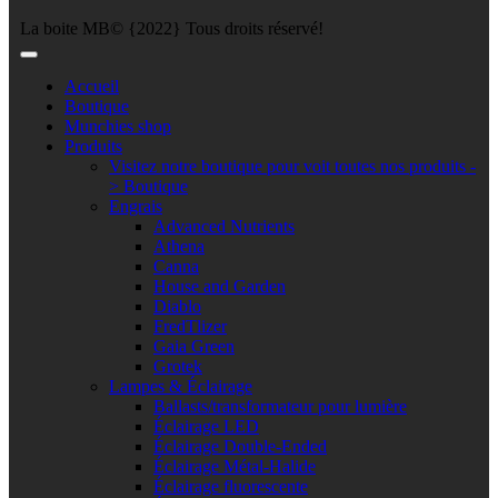
La boite MB© {2022} Tous droits réservé!
Accueil
Boutique
Munchies shop
Produits
Visitez notre boutique pour voit toutes nos produits -
> Boutique
Engrais
Advanced Nutrients
Athena
Canna
House and Garden
Diablo
FredTlizer
Gaia Green
Grotek
Lampes & Éclairage
Ballasts/transformateur pour lumière
Éclairage LED
Éclairage Double-Ended
Éclairage Métal-Halide
Éclairage fluorescente