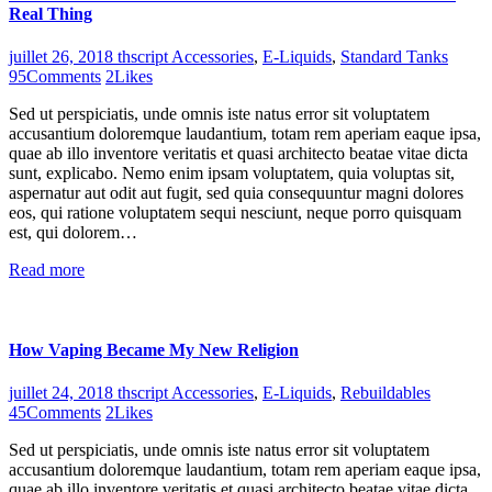
Real Thing
juillet 26, 2018
thscript
Accessories
,
E-Liquids
,
Standard Tanks
95
Comments
2
Likes
Sed ut perspiciatis, unde omnis iste natus error sit voluptatem
accusantium doloremque laudantium, totam rem aperiam eaque ipsa,
quae ab illo inventore veritatis et quasi architecto beatae vitae dicta
sunt, explicabo. Nemo enim ipsam voluptatem, quia voluptas sit,
aspernatur aut odit aut fugit, sed quia consequuntur magni dolores
eos, qui ratione voluptatem sequi nesciunt, neque porro quisquam
est, qui dolorem…
Read more
How Vaping Became My New Religion
juillet 24, 2018
thscript
Accessories
,
E-Liquids
,
Rebuildables
45
Comments
2
Likes
Sed ut perspiciatis, unde omnis iste natus error sit voluptatem
accusantium doloremque laudantium, totam rem aperiam eaque ipsa,
quae ab illo inventore veritatis et quasi architecto beatae vitae dicta