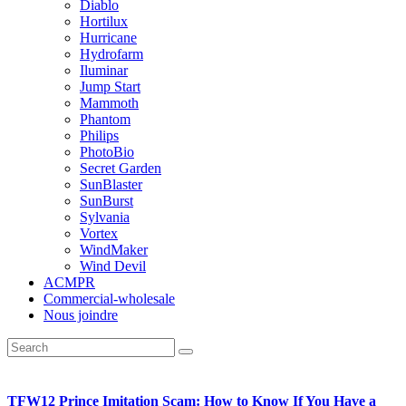
Diablo
Hortilux
Hurricane
Hydrofarm
Iluminar
Jump Start
Mammoth
Phantom
Philips
PhotoBio
Secret Garden
SunBlaster
SunBurst
Sylvania
Vortex
WindMaker
Wind Devil
ACMPR
Commercial-wholesale
Nous joindre
TFW12 Prince Imitation Scam: How to Know If You Have a