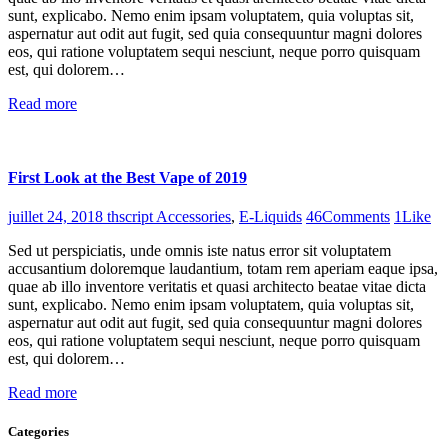
sunt, explicabo. Nemo enim ipsam voluptatem, quia voluptas sit,
aspernatur aut odit aut fugit, sed quia consequuntur magni dolores
eos, qui ratione voluptatem sequi nesciunt, neque porro quisquam
est, qui dolorem…
Read more
First Look at the Best Vape of 2019
juillet 24, 2018
thscript
Accessories
,
E-Liquids
46
Comments
1
Like
Sed ut perspiciatis, unde omnis iste natus error sit voluptatem
accusantium doloremque laudantium, totam rem aperiam eaque ipsa,
quae ab illo inventore veritatis et quasi architecto beatae vitae dicta
sunt, explicabo. Nemo enim ipsam voluptatem, quia voluptas sit,
aspernatur aut odit aut fugit, sed quia consequuntur magni dolores
eos, qui ratione voluptatem sequi nesciunt, neque porro quisquam
est, qui dolorem…
Read more
Categories