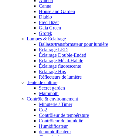
Athena
Canna
House and Garden
Diablo
FredTlizer
Gaia Green
Grotek
Lampes & Éclairage
Ballasts/transformateur pour lumière
Éclairage LED
Éclairage Double-Ended
Éclairage Métal-Halide
Éclairage fluorescente
Éclairage Hps
Réflecteurs de lumière
Tente de culture
Secret garden
Mammoth
Contrôle & environnement
Minuterie / Timer
Co2
Contrôleur de température
Contrôleur de humidité
Humidificateur
dehumidificateur