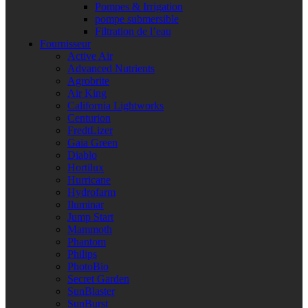
Pompes & Irrigation
pompe submersible
Filtration de l’eau
Fournisseur
Active Air
Advanced Nutrients
Agrobrite
Air King
California Lightworks
Centurion
FredtLizer
Gaia Green
Diablo
Hortilux
Hurricane
Hydrofarm
Iluminar
Jump Start
Mammoth
Phantom
Philips
PhotoBio
Secret Garden
SunBlaster
SunBurst