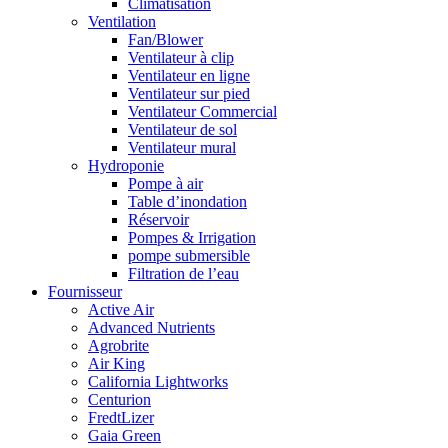
Climatisation
Ventilation
Fan/Blower
Ventilateur à clip
Ventilateur en ligne
Ventilateur sur pied
Ventilateur Commercial
Ventilateur de sol
Ventilateur mural
Hydroponie
Pompe à air
Table d’inondation
Réservoir
Pompes & Irrigation
pompe submersible
Filtration de l’eau
Fournisseur
Active Air
Advanced Nutrients
Agrobrite
Air King
California Lightworks
Centurion
FredtLizer
Gaia Green