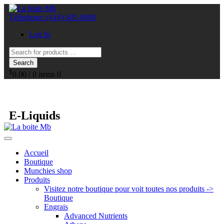
Téléphone:
(418) 605-0680
Log In
Search
$
0.00
/
0 items
0
E-Liquids
Accueil
Boutique
Munchies shop
Produits
Visitez notre boutique pour voit toutes nos produits ->
Boutique
Engrais
Advanced Nutrients