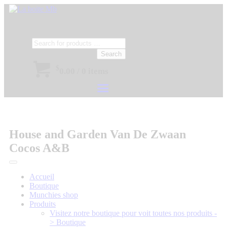
Search
$
0.00
/
0 items
House and Garden Van De Zwaan
Cocos A&B
Accueil
Boutique
Munchies shop
Produits
Visitez notre boutique pour voit toutes nos produits -
> Boutique