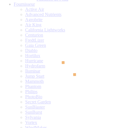
Fournisseur
Active Air
Advanced Nutrients
Agrobrite
Air King
California Lightworks
Centurion
FredtLizer
Gaia Green
Diablo
Hortilux
Hurricane
Hydrofarm
Iluminar
Jump Start
Mammoth
Phantom
Philips
PhotoBio
Secret Garden
SunBlaster
SunBurst
Sylvania
Vortex
WindMaker