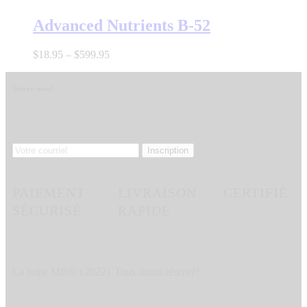
Advanced Nutrients B-52
$
18
.
95
–
$
599
.
95
Suivez-nous!
PAIEMENT
LIVRAISON
CERTIFIÉ
SÉCURISÉ
RAPIDE
La boite MB© {2022} Tous droits réservé!