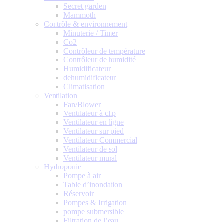
Secret garden
Mammoth
Contrôle & environnement
Minuterie / Timer
Co2
Contrôleur de température
Contrôleur de humidité
Humidificateur
dehumidificateur
Climatisation
Ventilation
Fan/Blower
Ventilateur à clip
Ventilateur en ligne
Ventilateur sur pied
Ventilateur Commercial
Ventilateur de sol
Ventilateur mural
Hydroponie
Pompe à air
Table d’inondation
Réservoir
Pompes & Irrigation
pompe submersible
Filtration de l’eau