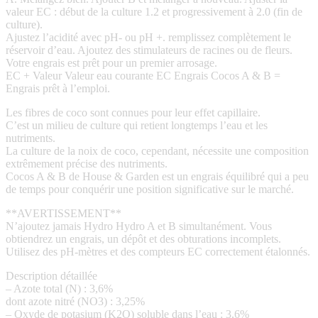
valeur EC : début de la culture 1.2 et progressivement à 2.0 (fin de
culture).
Ajustez l’acidité avec pH- ou pH +. remplissez complètement le
réservoir d’eau. Ajoutez des stimulateurs de racines ou de fleurs.
Votre engrais est prêt pour un premier arrosage.
EC + Valeur Valeur eau courante EC Engrais Cocos A & B =
Engrais prêt à l’emploi.
Les fibres de coco sont connues pour leur effet capillaire.
C’est un milieu de culture qui retient longtemps l’eau et les
nutriments.
La culture de la noix de coco, cependant, nécessite une composition
extrêmement précise des nutriments.
Cocos A & B de House & Garden est un engrais équilibré qui a peu
de temps pour conquérir une position significative sur le marché.
**AVERTISSEMENT**
N’ajoutez jamais Hydro Hydro A et B simultanément. Vous
obtiendrez un engrais, un dépôt et des obturations incomplets.
Utilisez des pH-mètres et des compteurs EC correctement étalonnés.
Description détaillée
– Azote total (N) : 3,6%
dont azote nitré (NO3) : 3,25%
– Oxyde de potasium (K2O) soluble dans l’eau : 3,6%