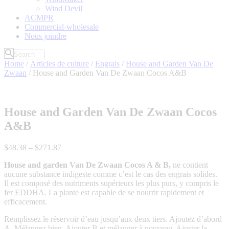
Wind Devil
ACMPR
Commercial-wholesale
Nous joindre
Home
/
Articles de culture
/
Engrais
/
House and Garden Van De
Zwaan
/ House and Garden Van De Zwaan Cocos A&B
House and Garden Van De Zwaan Cocos
A&B
$
48
.
38
–
$
271
.
87
House and garden Van De Zwaan Cocos A & B,
ne contient
aucune substance indigeste comme c’est le cas des engrais solides.
Il est composé des nutriments supérieurs les plus purs, y compris le
fer EDDHA. La plante est capable de se nourrir rapidement et
efficacement.
Remplissez le réservoir d’eau jusqu’aux deux tiers. Ajoutez d’abord
A. Mélangez bien. Ajouter B et mélanger à nouveau. Ajuster la