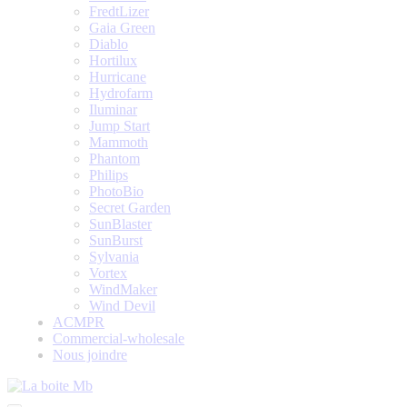
FredtLizer
Gaia Green
Diablo
Hortilux
Hurricane
Hydrofarm
Iluminar
Jump Start
Mammoth
Phantom
Philips
PhotoBio
Secret Garden
SunBlaster
SunBurst
Sylvania
Vortex
WindMaker
Wind Devil
ACMPR
Commercial-wholesale
Nous joindre