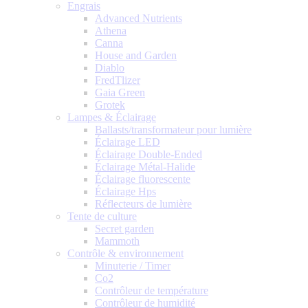
Engrais
Advanced Nutrients
Athena
Canna
House and Garden
Diablo
FredTlizer
Gaia Green
Grotek
Lampes & Éclairage
Ballasts/transformateur pour lumière
Éclairage LED
Éclairage Double-Ended
Éclairage Métal-Halide
Éclairage fluorescente
Éclairage Hps
Réflecteurs de lumière
Tente de culture
Secret garden
Mammoth
Contrôle & environnement
Minuterie / Timer
Co2
Contrôleur de température
Contrôleur de humidité