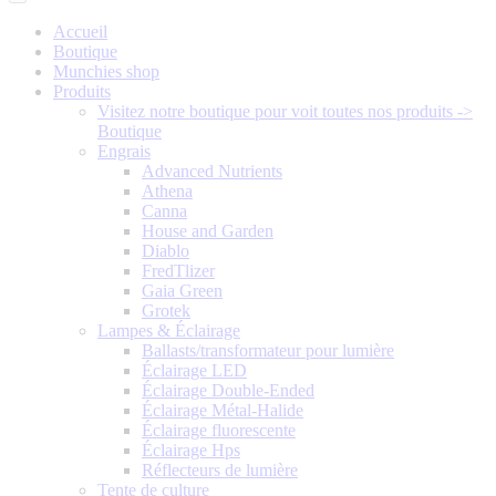
Accueil
Boutique
Munchies shop
Produits
Visitez notre boutique pour voit toutes nos produits ->
Boutique
Engrais
Advanced Nutrients
Athena
Canna
House and Garden
Diablo
FredTlizer
Gaia Green
Grotek
Lampes & Éclairage
Ballasts/transformateur pour lumière
Éclairage LED
Éclairage Double-Ended
Éclairage Métal-Halide
Éclairage fluorescente
Éclairage Hps
Réflecteurs de lumière
Tente de culture