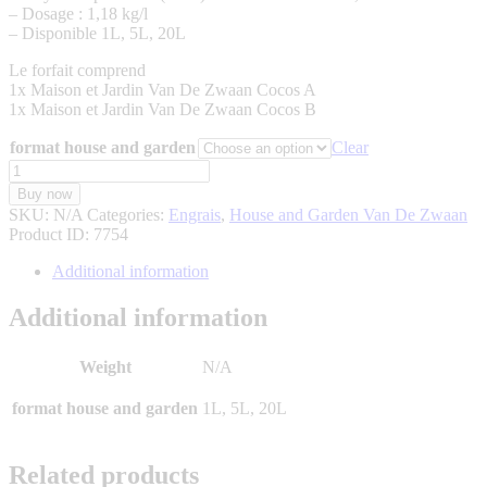
– Dosage : 1,18 kg/l
– Disponible 1L, 5L, 20L
Le forfait comprend
1x Maison et Jardin Van De Zwaan Cocos A
1x Maison et Jardin Van De Zwaan Cocos B
format house and garden
Clear
House
and
Buy now
Garden
SKU:
N/A
Categories:
Engrais
,
House and Garden Van De Zwaan
Van
Product ID:
7754
De
Zwaan
Additional information
Cocos
A&B
Additional information
quantity
Weight
N/A
format house and garden
1L, 5L, 20L
Related products