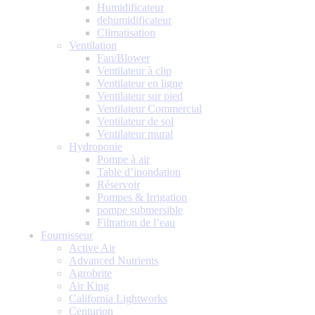
Humidificateur
dehumidificateur
Climatisation
Ventilation
Fan/Blower
Ventilateur à clip
Ventilateur en ligne
Ventilateur sur pied
Ventilateur Commercial
Ventilateur de sol
Ventilateur mural
Hydroponie
Pompe à air
Table d’inondation
Réservoir
Pompes & Irrigation
pompe submersible
Filtration de l’eau
Fournisseur
Active Air
Advanced Nutrients
Agrobrite
Air King
California Lightworks
Centurion