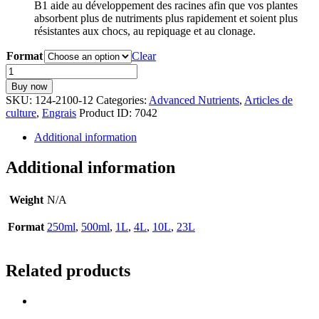
B1 aide au développement des racines afin que vos plantes
absorbent plus de nutriments plus rapidement et soient plus
résistantes aux chocs, au repiquage et au clonage.
Format
Clear
Advanced
Nutrients
Buy now
B-
SKU:
124-2100-12
Categories:
Advanced Nutrients
,
Articles de
52
culture
,
Engrais
Product ID:
7042
quantity
Additional information
Additional information
Weight
N/A
Format
250ml
,
500ml
,
1L
,
4L
,
10L
,
23L
Related products