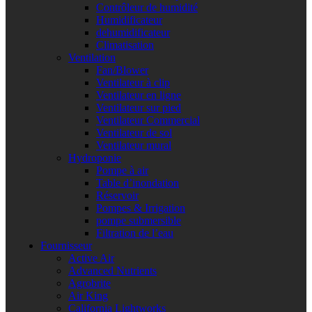
Contrôleur de humidité
Humidificateur
dehumidificateur
Climatisation
Ventilation
Fan/Blower
Ventilateur à clip
Ventilateur en ligne
Ventilateur sur pied
Ventilateur Commercial
Ventilateur de sol
Ventilateur mural
Hydroponie
Pompe à air
Table d’inondation
Réservoir
Pompes & Irrigation
pompe submersible
Filtration de l’eau
Fournisseur
Active Air
Advanced Nutrients
Agrobrite
Air King
California Lightworks