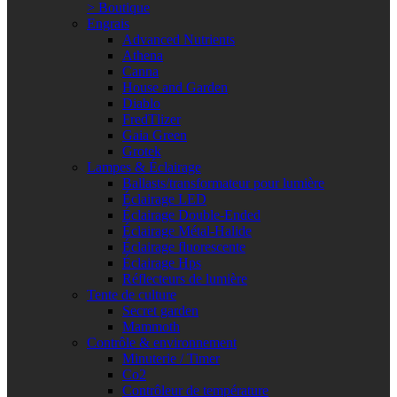
> Boutique
Engrais
Advanced Nutrients
Athena
Canna
House and Garden
Diablo
FredTlizer
Gaia Green
Grotek
Lampes & Éclairage
Ballasts/transformateur pour lumière
Éclairage LED
Éclairage Double-Ended
Éclairage Métal-Halide
Éclairage fluorescente
Éclairage Hps
Réflecteurs de lumière
Tente de culture
Secret garden
Mammoth
Contrôle & environnement
Minuterie / Timer
Co2
Contrôleur de température