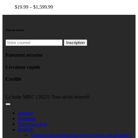
$
19
.
99
–
$
1,599
.
99
Suivez-nous!
Paiement sécurisé
Livraison rapide
Certifié
La boite MB© {2022} Tous droits réservé!
Accueil
Boutique
Munchies shop
Produits
Visitez notre boutique pour voit toutes nos produits -