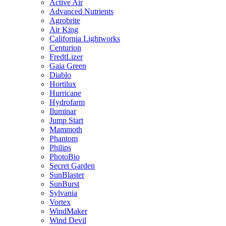
Active Air
Advanced Nutrients
Agrobrite
Air King
California Lightworks
Centurion
FredtLizer
Gaia Green
Diablo
Hortilux
Hurricane
Hydrofarm
Iluminar
Jump Start
Mammoth
Phantom
Philips
PhotoBio
Secret Garden
SunBlaster
SunBurst
Sylvania
Vortex
WindMaker
Wind Devil