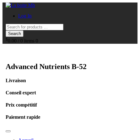
Log In
Search
$
0.00
/
0 items
0
Advanced Nutrients B-52
Livraison
Conseil expert
Prix compétitif
Paiement rapide