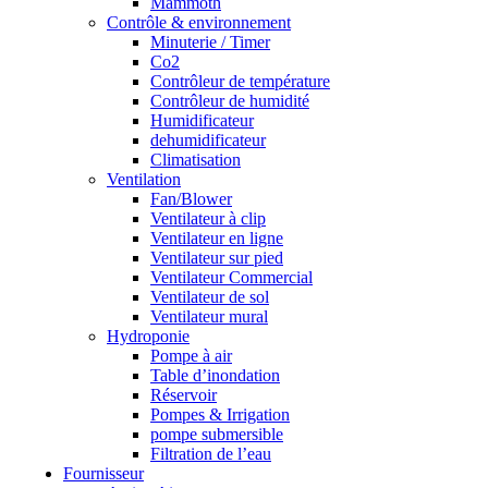
Mammoth
Contrôle & environnement
Minuterie / Timer
Co2
Contrôleur de température
Contrôleur de humidité
Humidificateur
dehumidificateur
Climatisation
Ventilation
Fan/Blower
Ventilateur à clip
Ventilateur en ligne
Ventilateur sur pied
Ventilateur Commercial
Ventilateur de sol
Ventilateur mural
Hydroponie
Pompe à air
Table d’inondation
Réservoir
Pompes & Irrigation
pompe submersible
Filtration de l’eau
Fournisseur