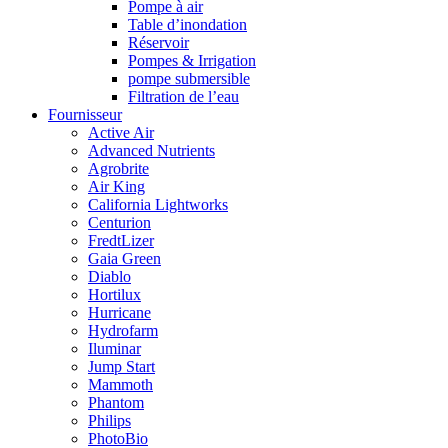
Pompe à air
Table d’inondation
Réservoir
Pompes & Irrigation
pompe submersible
Filtration de l’eau
Fournisseur
Active Air
Advanced Nutrients
Agrobrite
Air King
California Lightworks
Centurion
FredtLizer
Gaia Green
Diablo
Hortilux
Hurricane
Hydrofarm
Iluminar
Jump Start
Mammoth
Phantom
Philips
PhotoBio