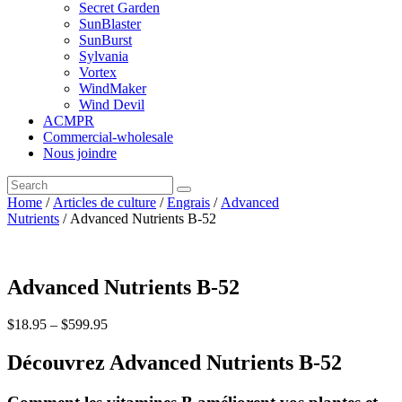
Secret Garden
SunBlaster
SunBurst
Sylvania
Vortex
WindMaker
Wind Devil
ACMPR
Commercial-wholesale
Nous joindre
Home
/
Articles de culture
/
Engrais
/
Advanced
Nutrients
/ Advanced Nutrients B-52
Advanced Nutrients B-52
$
18
.
95
–
$
599
.
95
Découvrez Advanced Nutrients B-52