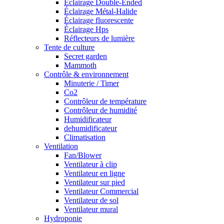
Éclairage Double-Ended
Éclairage Métal-Halide
Éclairage fluorescente
Éclairage Hps
Réflecteurs de lumière
Tente de culture
Secret garden
Mammoth
Contrôle & environnement
Minuterie / Timer
Co2
Contrôleur de température
Contrôleur de humidité
Humidificateur
dehumidificateur
Climatisation
Ventilation
Fan/Blower
Ventilateur à clip
Ventilateur en ligne
Ventilateur sur pied
Ventilateur Commercial
Ventilateur de sol
Ventilateur mural
Hydroponie