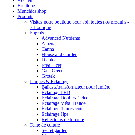
Accueil
Boutique
Munchies shop
Produits
Visitez notre boutique pour voit toutes nos produits -
> Boutique
Engrais
Advanced Nutrients
Athena
Canna
House and Garden
Diablo
FredTlizer
Gaia Green
Grotek
Lampes & Éclairage
Ballasts/transformateur pour lumière
Éclairage LED
Éclairage Double-Ended
Éclairage Métal-Halide
Éclairage fluorescente
Éclairage Hps
Réflecteurs de lumière
Tente de culture
Secret garden