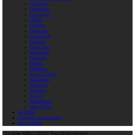
Centurion
FredtLizer
Gaia Green
Diablo
Hortilux
Hurricane
Hydrofarm
Iluminar
Jump Start
Mammoth
Phantom
Philips
PhotoBio
Secret Garden
SunBlaster
SunBurst
Sylvania
Vortex
WindMaker
Wind Devil
ACMPR
Commercial-wholesale
Nous joindre
La boite MB© {2022} Tous droits réservé!