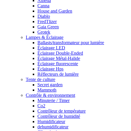
Athena
Canna
House and Garden
Diablo
FredTlizer
Gaia Green
Grotek
Lampes & Éclairage
Ballasts/transformateur pour lumière
Éclairage LED
Éclairage Double-Ended
Éclairage Métal-Halide
Éclairage fluorescente
Éclairage Hps
Réflecteurs de lumière
Tente de culture
Secret garden
Mammoth
Contrôle & environnement
Minuterie / Timer
Co2
Contrôleur de température
Contrôleur de humidité
Humidificateur
dehumidificateur