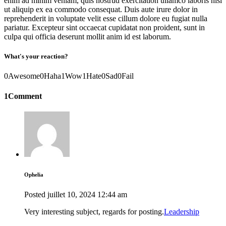
enim ad minim veniam, quis nostrud exercitation ullamco laboris nisi
ut aliquip ex ea commodo consequat. Duis aute irure dolor in
reprehenderit in voluptate velit esse cillum dolore eu fugiat nulla
pariatur. Excepteur sint occaecat cupidatat non proident, sunt in
culpa qui officia deserunt mollit anim id est laborum.
What's your reaction?
0
Awesome
0
Haha
1
Wow
1
Hate
0
Sad
0
Fail
1Comment
Ophelia
Posted
juillet 10, 2024
12:44 am
Very interesting subject, regards for posting.
Leadership