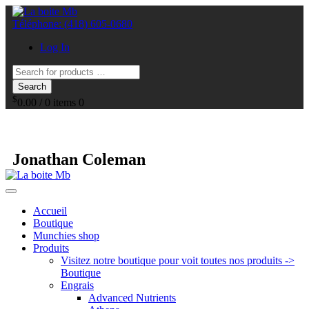
Téléphone:
(418) 605-0680
Log In
Search
$
0.00
/
0 items
0
Jonathan Coleman
Accueil
Boutique
Munchies shop
Produits
Visitez notre boutique pour voit toutes nos produits ->
Boutique
Engrais
Advanced Nutrients