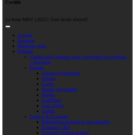
Certifié
La boite MB© {2022} Tous droits réservé!
Accueil
Boutique
Munchies shop
Produits
Visitez notre boutique pour voit toutes nos produits -
> Boutique
Engrais
Advanced Nutrients
Athena
Canna
House and Garden
Diablo
FredTlizer
Gaia Green
Grotek
Lampes & Éclairage
Ballasts/transformateur pour lumière
Éclairage LED
Éclairage Double-Ended