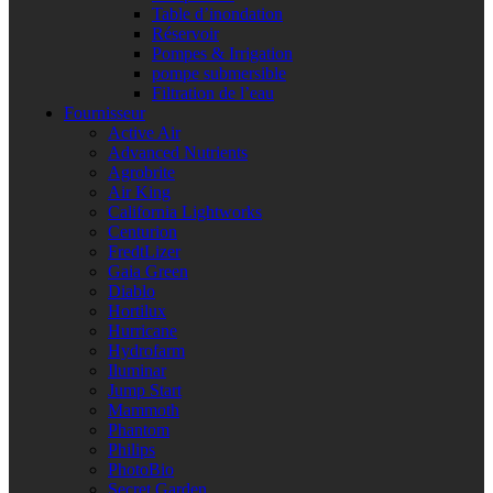
Table d’inondation
Réservoir
Pompes & Irrigation
pompe submersible
Filtration de l’eau
Fournisseur
Active Air
Advanced Nutrients
Agrobrite
Air King
California Lightworks
Centurion
FredtLizer
Gaia Green
Diablo
Hortilux
Hurricane
Hydrofarm
Iluminar
Jump Start
Mammoth
Phantom
Philips
PhotoBio
Secret Garden