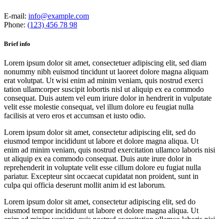
E-mail:
info@example.com
Phone:
(123) 456 78 98
Brief info
Lorem ipsum dolor sit amet, consectetuer adipiscing elit, sed diam
nonummy nibh euismod tincidunt ut laoreet dolore magna aliquam
erat volutpat. Ut wisi enim ad minim veniam, quis nostrud exerci
tation ullamcorper suscipit lobortis nisl ut aliquip ex ea commodo
consequat. Duis autem vel eum iriure dolor in hendrerit in vulputate
velit esse molestie consequat, vel illum dolore eu feugiat nulla
facilisis at vero eros et accumsan et iusto odio.
Lorem ipsum dolor sit amet, consectetur adipiscing elit, sed do
eiusmod tempor incididunt ut labore et dolore magna aliqua. Ut
enim ad minim veniam, quis nostrud exercitation ullamco laboris nisi
ut aliquip ex ea commodo consequat. Duis aute irure dolor in
reprehenderit in voluptate velit esse cillum dolore eu fugiat nulla
pariatur. Excepteur sint occaecat cupidatat non proident, sunt in
culpa qui officia deserunt mollit anim id est laborum.
Lorem ipsum dolor sit amet, consectetur adipiscing elit, sed do
eiusmod tempor incididunt ut labore et dolore magna aliqua. Ut