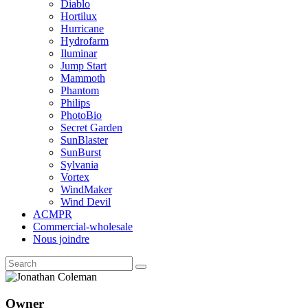
Diablo
Hortilux
Hurricane
Hydrofarm
Iluminar
Jump Start
Mammoth
Phantom
Philips
PhotoBio
Secret Garden
SunBlaster
SunBurst
Sylvania
Vortex
WindMaker
Wind Devil
ACMPR
Commercial-wholesale
Nous joindre
Owner