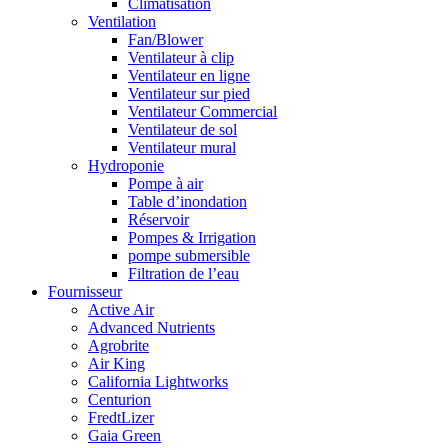
Climatisation
Ventilation
Fan/Blower
Ventilateur à clip
Ventilateur en ligne
Ventilateur sur pied
Ventilateur Commercial
Ventilateur de sol
Ventilateur mural
Hydroponie
Pompe à air
Table d’inondation
Réservoir
Pompes & Irrigation
pompe submersible
Filtration de l’eau
Fournisseur
Active Air
Advanced Nutrients
Agrobrite
Air King
California Lightworks
Centurion
FredtLizer
Gaia Green