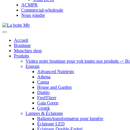
ACMPR
Commercial-wholesale
Nous joindre
Accueil
Boutique
Munchies shop
Produits
Visitez notre boutique pour voit toutes nos produits -> B
Engrais
Advanced Nutrients
Athena
Canna
House and Garden
Diablo
FredTlizer
Gaia Green
Grotek
Lampes & Éclairage
Ballasts/transformateur pour lumière
Éclairage LED
Éclairage Double-Ended