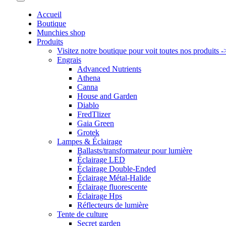
Accueil
Boutique
Munchies shop
Produits
Visitez notre boutique pour voit toutes nos produits 
Engrais
Advanced Nutrients
Athena
Canna
House and Garden
Diablo
FredTlizer
Gaia Green
Grotek
Lampes & Éclairage
Ballasts/transformateur pour lumière
Éclairage LED
Éclairage Double-Ended
Éclairage Métal-Halide
Éclairage fluorescente
Éclairage Hps
Réflecteurs de lumière
Tente de culture
Secret garden