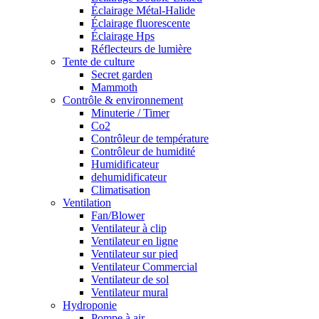
Éclairage Métal-Halide
Éclairage fluorescente
Éclairage Hps
Réflecteurs de lumière
Tente de culture
Secret garden
Mammoth
Contrôle & environnement
Minuterie / Timer
Co2
Contrôleur de température
Contrôleur de humidité
Humidificateur
dehumidificateur
Climatisation
Ventilation
Fan/Blower
Ventilateur à clip
Ventilateur en ligne
Ventilateur sur pied
Ventilateur Commercial
Ventilateur de sol
Ventilateur mural
Hydroponie
Pompe à air