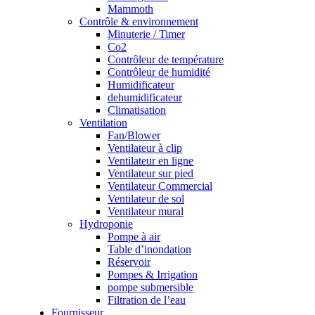
Mammoth
Contrôle & environnement
Minuterie / Timer
Co2
Contrôleur de température
Contrôleur de humidité
Humidificateur
dehumidificateur
Climatisation
Ventilation
Fan/Blower
Ventilateur à clip
Ventilateur en ligne
Ventilateur sur pied
Ventilateur Commercial
Ventilateur de sol
Ventilateur mural
Hydroponie
Pompe à air
Table d’inondation
Réservoir
Pompes & Irrigation
pompe submersible
Filtration de l’eau
Fournisseur