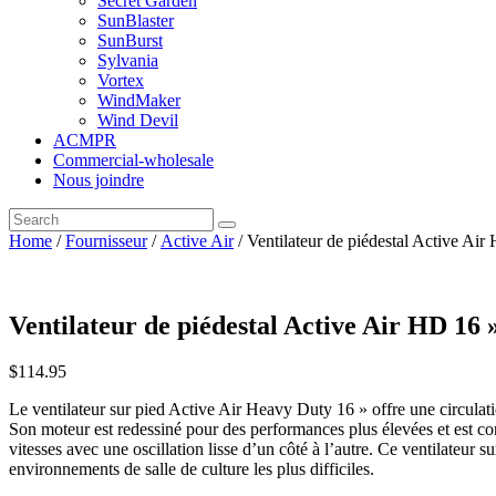
Secret Garden
SunBlaster
SunBurst
Sylvania
Vortex
WindMaker
Wind Devil
ACMPR
Commercial-wholesale
Nous joindre
Home
/
Fournisseur
/
Active Air
/ Ventilateur de piédestal Active Air
Ventilateur de piédestal Active Air HD 16 
$
114
.
95
Le ventilateur sur pied Active Air Heavy Duty 16 » offre une circulation 
Son moteur est redessiné pour des performances plus élevées et est cons
vitesses avec une oscillation lisse d’un côté à l’autre. Ce ventilateur su
environnements de salle de culture les plus difficiles.