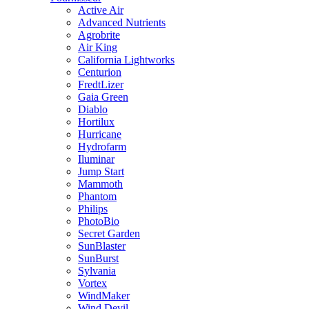
Active Air
Advanced Nutrients
Agrobrite
Air King
California Lightworks
Centurion
FredtLizer
Gaia Green
Diablo
Hortilux
Hurricane
Hydrofarm
Iluminar
Jump Start
Mammoth
Phantom
Philips
PhotoBio
Secret Garden
SunBlaster
SunBurst
Sylvania
Vortex
WindMaker
Wind Devil