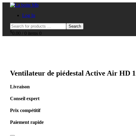
Log In
Search
$
0.00
/
0 items
0
Ventilateur de piédestal Active Air HD 1
Livraison
Conseil expert
Prix compétitif
Paiement rapide