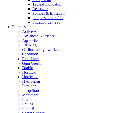
Table d’inondation
Réservoir
Pompes & Irrigation
pompe submersible
Filtration de l’eau
Fournisseur
Active Air
Advanced Nutrients
Agrobrite
Air King
California Lightworks
Centurion
FredtLizer
Gaia Green
Diablo
Hortilux
Hurricane
Hydrofarm
Iluminar
Jump Start
Mammoth
Phantom
Philips
PhotoBio