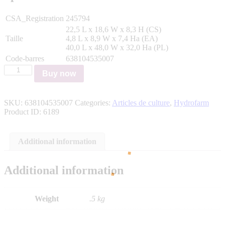
CSA_Registration
245794
22,5 L x 18,6 W x 8,3 H (CS)
Taille
4,8 L x 8,9 W x 7,4 Ha (EA)
40,0 L x 48,0 W x 32,0 Ha (PL)
Code-barres
638104535007
Tous
Buy now
les
cordons
système
SKU:
638104535007
Categories:
Articles de culture
,
Hydrofarm
avec
Product ID:
6189
cordon
de
15'
quantity
Additional information
Additional information
Weight
.5 kg