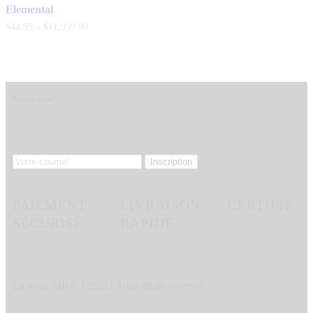
Elemental
$
44
.
99
–
$
11,999
.
99
Suivez-nous!
PAIEMENT
LIVRAISON
CERTIFIÉ
SÉCURISÉ
RAPIDE
La boite MB© {2022} Tous droits réservé!