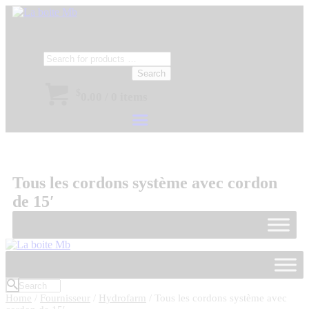
Search
$
0.00
/
0 items
Tous les cordons système avec cordon
de 15′
Home
/
Fournisseur
/
Hydrofarm
/ Tous les cordons système avec