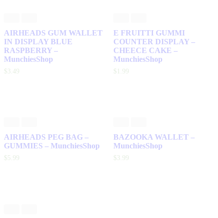
AIRHEADS GUM WALLET
E FRUITTI GUMMI
IN DISPLAY BLUE
COUNTER DISPLAY –
RASPBERRY –
CHEECE CAKE –
MunchiesShop
MunchiesShop
$
3
.
49
$
1
.
99
AIRHEADS PEG BAG –
BAZOOKA WALLET –
GUMMIES – MunchiesShop
MunchiesShop
$
5
.
99
$
3
.
99