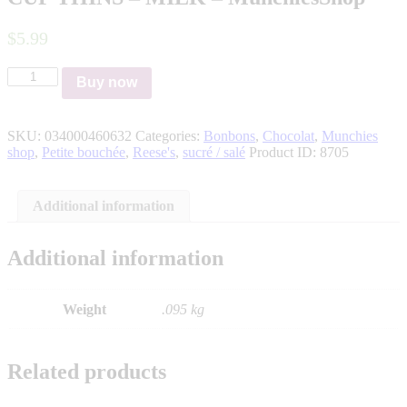
$
5
.
99
Buy now
SKU:
034000460632
Categories:
Bonbons
,
Chocolat
,
Munchies
shop
,
Petite bouchée
,
Reese's
,
sucré / salé
Product ID:
8705
Additional information
Additional information
Weight
.095 kg
Related products