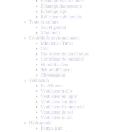
Éclairage Métal-Halide
Éclairage fluorescente
Éclairage Hps
Réflecteurs de lumière
Tente de culture
Secret garden
Mammoth
Contrôle & environnement
Minuterie / Timer
Co2
Contrôleur de température
Contrôleur de humidité
Humidificateur
dehumidificateur
Climatisation
Ventilation
Fan/Blower
Ventilateur à clip
Ventilateur en ligne
Ventilateur sur pied
Ventilateur Commercial
Ventilateur de sol
Ventilateur mural
Hydroponie
Pompe à air