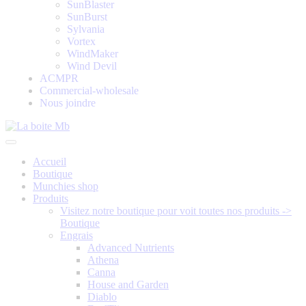
SunBlaster
SunBurst
Sylvania
Vortex
WindMaker
Wind Devil
ACMPR
Commercial-wholesale
Nous joindre
Accueil
Boutique
Munchies shop
Produits
Visitez notre boutique pour voit toutes nos produits ->
Boutique
Engrais
Advanced Nutrients
Athena
Canna
House and Garden
Diablo