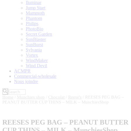
Iluminar
Jump Start
Mammoth
Phantom
Philips
PhotoBio
Secret Garden
SunBlaster
SunBurst
Sylvania
Vortex
WindMaker
Wind Devil
ACMPR
Commercial-wholesale
Nous joindre
Home
/
Munchies shop
/
Chocolat
/
Reese's
/ REESES PEG BAG –
PEANUT BUTTER CUP THINS – MILK – MunchiesShop
REESES PEG BAG – PEANUT BUTTER
CUP THINS – MILK – MunchiesShop