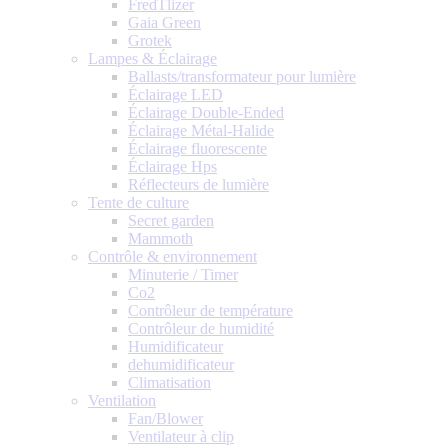
FredTlizer
Gaia Green
Grotek
Lampes & Éclairage
Ballasts/transformateur pour lumière
Éclairage LED
Éclairage Double-Ended
Éclairage Métal-Halide
Éclairage fluorescente
Éclairage Hps
Réflecteurs de lumière
Tente de culture
Secret garden
Mammoth
Contrôle & environnement
Minuterie / Timer
Co2
Contrôleur de température
Contrôleur de humidité
Humidificateur
dehumidificateur
Climatisation
Ventilation
Fan/Blower
Ventilateur à clip