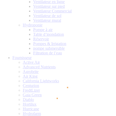
Ventilateur en ligne
Ventilateur sur pied
Ventilateur Commercial
Ventilateur de sol
Ventilateur mural
Hydroponie
Pompe à air
Table d’inondation
Réservoir
Pompes & Irrigation
pompe submersible
Filtration de l’eau
Fournisseur
Active Air
Advanced Nutrients
Agrobrite
Air King
California Lightworks
Centurion
FredtLizer
Gaia Green
Diablo
Hortilux
Hurricane
Hydrofarm