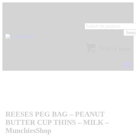
Sear
$
0.00
/
0 items
REESES PEG BAG – PEANUT
BUTTER CUP THINS – MILK –
MunchiesShop