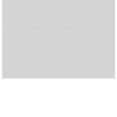
La boite MB© {2022} Tous droits réservé!
La boite MB© {2022} Tous droits réservé!