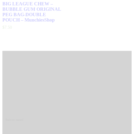
BIG LEAGUE CHEW –
BUBBLE GUM ORIGINAL
PEG BAG-DOUBLE
POUCH – MunchiesShop
$
7
.
50
Suivez-nous!