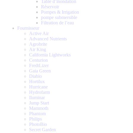
Table d’inondation
Réservoir
Pompes & Irrigation
pompe submersible
Filtration de l’eau
Fournisseur
Active Air
Advanced Nutrients
Agrobrite
Air King
California Lightworks
Centurion
FredtLizer
Gaia Green
Diablo
Hortilux
Hurricane
Hydrofarm
Iluminar
Jump Start
Mammoth
Phantom
Philips
PhotoBio
Secret Garden