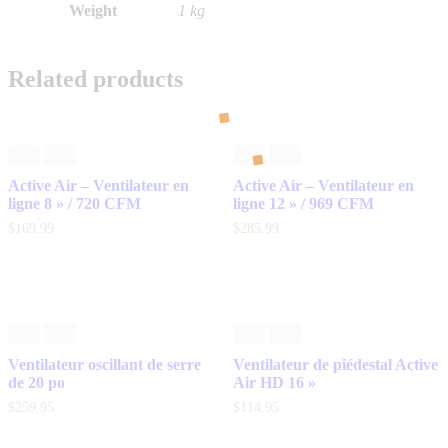
Weight
1 kg
Related products
Active Air – Ventilateur en
Active Air – Ventilateur en
ligne 8 » / 720 CFM
ligne 12 » / 969 CFM
$
169
.
99
$
285
.
99
Ventilateur oscillant de serre
Ventilateur de piédestal Active
de 20 po
Air HD 16 »
$
259
.
95
$
114
.
95