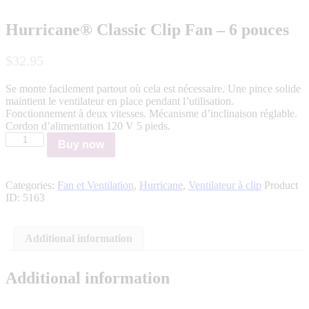
Hurricane® Classic Clip Fan – 6 pouces
$
32
.
95
Se monte facilement partout où cela est nécessaire. Une pince solide
maintient le ventilateur en place pendant l’utilisation.
Fonctionnement à deux vitesses. Mécanisme d’inclinaison réglable.
Cordon d’alimentation 120 V 5 pieds.
Hurricane®
Buy now
Classic
Clip
Fan
Categories:
Fan et Ventilation
,
Hurricane
,
Ventilateur à clip
Product
-
ID:
5163
6
pouces
quantity
Additional information
Additional information