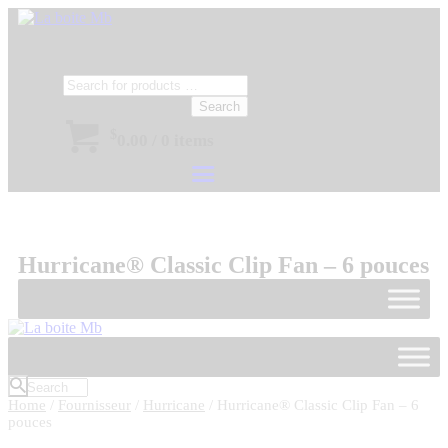
Search
$
0.00
/
0 items
Hurricane® Classic Clip Fan – 6 pouces
Home
/
Fournisseur
/
Hurricane
/ Hurricane® Classic Clip Fan – 6
pouces