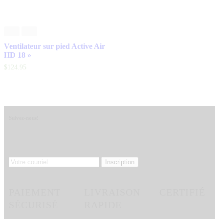
Ventilateur sur pied Active Air
HD 18 »
$
124
.
95
Suivez-nous!
PAIEMENT
LIVRAISON
CERTIFIÉ
SÉCURISÉ
RAPIDE