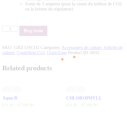
Sortie de 5 ampères (pour la vanne du brûleur de CO2
ou la bobine du régulateur)
GZ
Buy now
CO2
Ultra
Simple
SKU:
GRZ-USCO2
Categories:
Accessoires de culture
,
Articles de
0-
culture
,
Contrôleur Co2
,
GrowZone
Product ID:
6933
2000ppm
quantity
Related products
Aqua B
CHLOROPHYLL
$
21
.
49
–
$
7,999
.
99
$
24
.
49
–
$
7,999
.
99