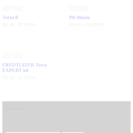
Terra B
PK Bloom
$
21
.
49
–
$
7,999
.
99
$
34
.
99
–
$
10,999
.
99
FREDTLIZER Terra
EXPERT kit
$
54
.
38
–
$
1,224
.
83
Suivez-nous!