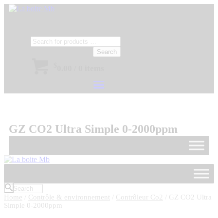
Search
$
0.00
/
0 items
GZ CO2 Ultra Simple 0-2000ppm
Home
/
Contrôle & environnement
/
Contrôleur Co2
/ GZ CO2 Ultra
Simple 0-2000ppm