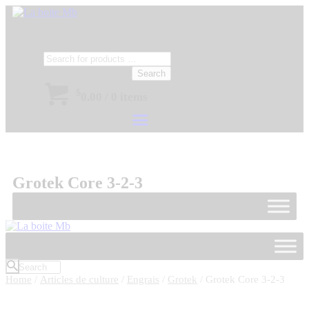
Search
$
0.00
/
0 items
Grotek Core 3-2-3
Home
/
Articles de culture
/
Engrais
/
Grotek
/ Grotek Core 3-2-3