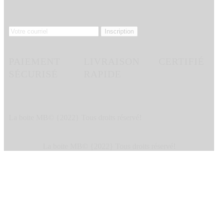
PAIEMENT
LIVRAISON
CERTIFIÉ
SÉCURISÉ
RAPIDE
La boite MB© {2022} Tous droits réservé!
La boite MB© {2022} Tous droits réservé!