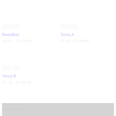
Boostlizer
Terra A
$
44
.
99
–
$
11,999
.
99
$
21
.
49
–
$
7,999
.
99
Terra B
$
21
.
49
–
$
7,999
.
99
Suivez-nous!