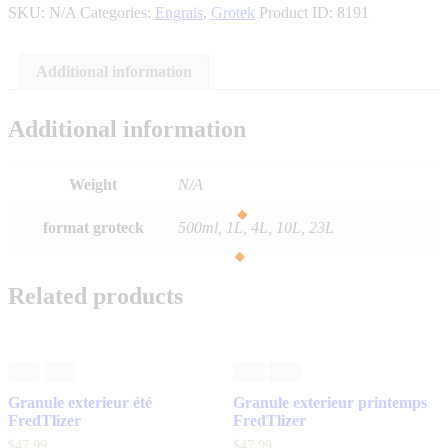
SKU:
N/A
Categories:
Engrais
,
Grotek
Product ID:
8191
3
quantity
Additional information
Additional information
Weight
N/A
format groteck
500ml, 1L, 4L, 10L, 23L
Related products
Granule exterieur été
Granule exterieur printemps
FredTlizer
FredTlizer
$
47
.
99
$
47
.
99