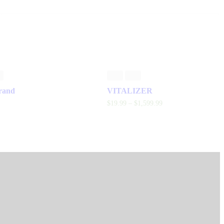
rand
VITALIZER
$
19
.
99
–
$
1,599
.
99