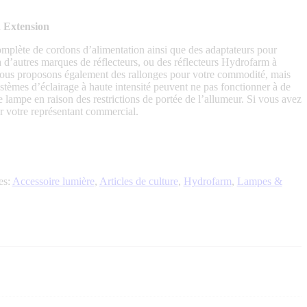
 Extension
lète de cordons d’alimentation ainsi que des adaptateurs pour
 d’autres marques de réflecteurs, ou des réflecteurs Hydrofarm à
Nous proposons également des rallonges pour votre commodité, mais
ystèmes d’éclairage à haute intensité peuvent ne pas fonctionner à de
lampe en raison des restrictions de portée de l’allumeur. Si vous avez
er votre représentant commercial.
es:
Accessoire lumière
,
Articles de culture
,
Hydrofarm
,
Lampes &