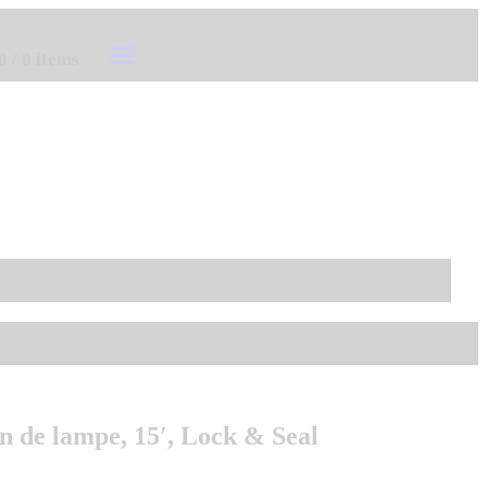
0
/
0 items
n de lampe, 15′, Lock & Seal