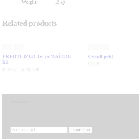
Weight
.2 kg
Related products
FREDTLIZER Terra MAÎTRE
Cvault petit
kit
$
29
.
99
$
133
.
07
–
$
2,008
.
38
Suivez-nous!