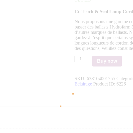
15 ‘ Lock & Seal Lamp Cord
Nous proposons une gamme comp
passer des ballasts Hydrofarm à
d’autres marques de ballasts. 
gardez à l’esprit que certains s
longues longueurs de cordon de 
des questions, veuillez consult
Extension
Buy now
de
cordon
de
SKU:
638104001755
Categori
lampe,
Éclairage
Product ID:
6226
15',
Lock
&
Seal
quantity