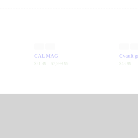
CAL MAG
Cvault g
$
21
.
49
–
$
7,999
.
99
$
43
.
99