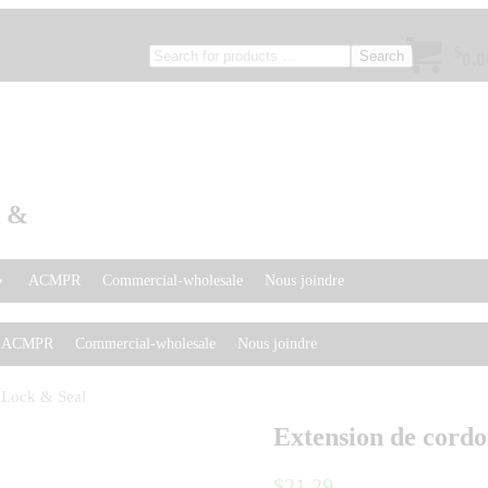
$
Search
0.0
k &
ACMPR
Commercial-wholesale
Nous joindre
ACMPR
Commercial-wholesale
Nous joindre
, Lock & Seal
Extension de cordo
$
21
.
29