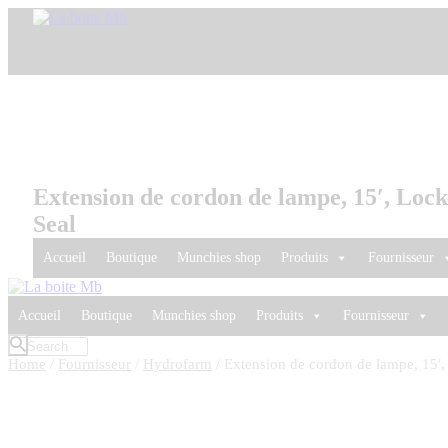
Extension de cordon de lampe, 15′, Loc
Seal
Accueil
Boutique
Munchies shop
Produits
Fournisseur
Accueil
Boutique
Munchies shop
Produits
Fournisseur
Home
/
Fournisseur
/
Hydrofarm
/ Extension de cordon de lampe, 15′