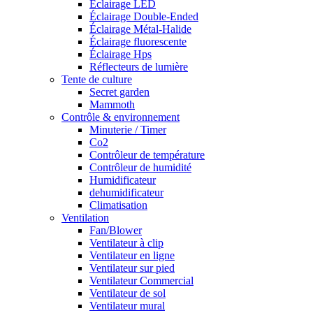
Éclairage LED
Éclairage Double-Ended
Éclairage Métal-Halide
Éclairage fluorescente
Éclairage Hps
Réflecteurs de lumière
Tente de culture
Secret garden
Mammoth
Contrôle & environnement
Minuterie / Timer
Co2
Contrôleur de température
Contrôleur de humidité
Humidificateur
dehumidificateur
Climatisation
Ventilation
Fan/Blower
Ventilateur à clip
Ventilateur en ligne
Ventilateur sur pied
Ventilateur Commercial
Ventilateur de sol
Ventilateur mural