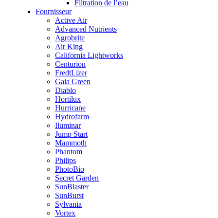
Filtration de l’eau
Fournisseur
Active Air
Advanced Nutrients
Agrobrite
Air King
California Lightworks
Centurion
FredtLizer
Gaia Green
Diablo
Hortilux
Hurricane
Hydrofarm
Iluminar
Jump Start
Mammoth
Phantom
Philips
PhotoBio
Secret Garden
SunBlaster
SunBurst
Sylvania
Vortex