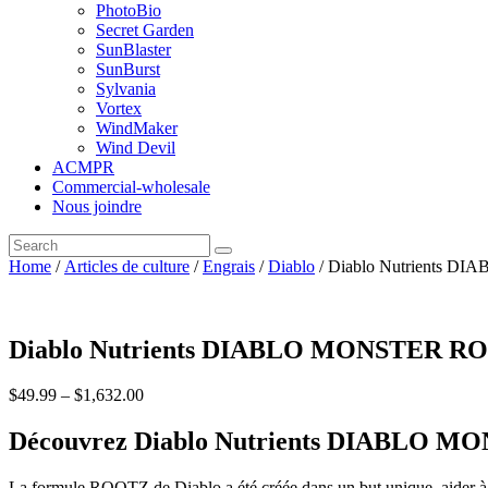
PhotoBio
Secret Garden
SunBlaster
SunBurst
Sylvania
Vortex
WindMaker
Wind Devil
ACMPR
Commercial-wholesale
Nous joindre
Home
/
Articles de culture
/
Engrais
/
Diablo
/ Diablo Nutrients 
Diablo Nutrients DIABLO MONSTER R
$
49
.
99
–
$
1,632
.
00
Découvrez Diablo Nutrients DIABLO 
La formule ROOTZ de Diablo a été créée dans un but unique, aider à