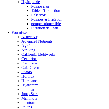
Hydroponie
Pompe à air
Table d’inondation
Réservoir
Pompes & Irrigation
pompe submersible
Filtration de l’eau
Fournisseur
Active Air
Advanced Nutrients
Agrobrite
Air King
California Lightworks
Centurion
FredtLizer
Gaia Green
Diablo
Hortilux
Hurricane
Hydrofarm
Iluminar
Jump Start
Mammoth
Phantom
Philips