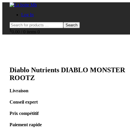
Log In
Search
$
0.00
/
0 items
0
Diablo Nutrients DIABLO MONSTER
ROOTZ
Livraison
Conseil expert
Prix compétitif
Paiement rapide