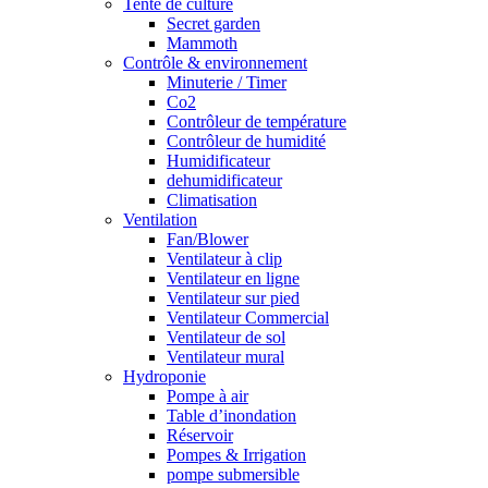
Tente de culture
Secret garden
Mammoth
Contrôle & environnement
Minuterie / Timer
Co2
Contrôleur de température
Contrôleur de humidité
Humidificateur
dehumidificateur
Climatisation
Ventilation
Fan/Blower
Ventilateur à clip
Ventilateur en ligne
Ventilateur sur pied
Ventilateur Commercial
Ventilateur de sol
Ventilateur mural
Hydroponie
Pompe à air
Table d’inondation
Réservoir
Pompes & Irrigation
pompe submersible