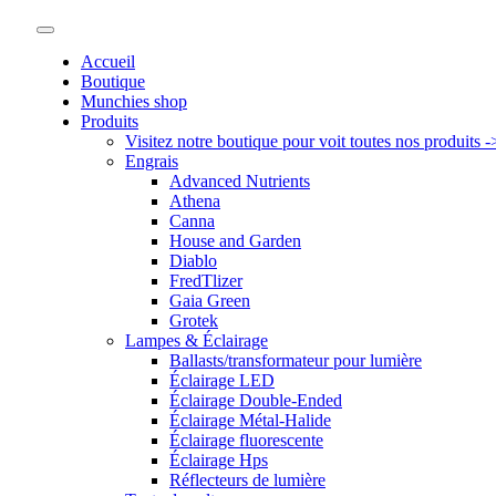
Accueil
Boutique
Munchies shop
Produits
Visitez notre boutique pour voit toutes nos produits 
Engrais
Advanced Nutrients
Athena
Canna
House and Garden
Diablo
FredTlizer
Gaia Green
Grotek
Lampes & Éclairage
Ballasts/transformateur pour lumière
Éclairage LED
Éclairage Double-Ended
Éclairage Métal-Halide
Éclairage fluorescente
Éclairage Hps
Réflecteurs de lumière