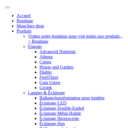
Accueil
Boutique
Munchies shop
Produits
Visitez notre boutique pour voit toutes nos produits -
> Boutique
Engrais
Advanced Nutrients
Athena
Canna
House and Garden
Diablo
FredTlizer
Gaia Green
Grotek
Lampes & Éclairage
Ballasts/transformateur pour lumière
Éclairage LED
Éclairage Double-Ended
Éclairage Métal-Halide
Éclairage fluorescente
Éclairage Hps