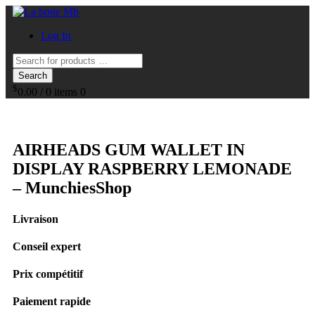
Log In
Search
$
0.00
/
0 items
0
AIRHEADS GUM WALLET IN
DISPLAY RASPBERRY LEMONADE
– MunchiesShop
Livraison
Conseil expert
Prix compétitif
Paiement rapide