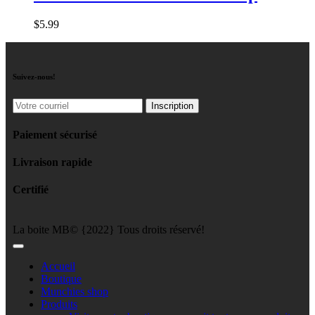
$
5
.
99
Suivez-nous!
Paiement sécurisé
Livraison rapide
Certifié
La boite MB© {2022} Tous droits réservé!
Accueil
Boutique
Munchies shop
Produits