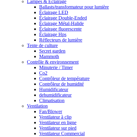
Lampes & Éclairage
Ballasts/transformateur pour lumière
Éclairage LED
Éclairage Double-Ended
Éclairage Métal-Halide
Éclairage fluorescente
Éclairage Hps
Réflecteurs de lumière
Tente de culture
Secret garden
Mammoth
Contrôle & environnement
Minuterie / Timer
Co2
Contrôleur de température
Contrôleur de humidité
Humidificateur
dehumidificateur
Climatisation
Ventilation
Fan/Blower
Ventilateur à clip
Ventilateur en ligne
Ventilateur sur pied
Ventilateur Commercial