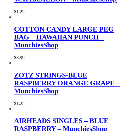
$
1
.
25
COTTON CANDY LARGE PEG
BAG – HAWAIIAN PUNCH –
MunchiesShop
$
3
.
99
ZOTZ STRINGS-BLUE
RASPBERRY ORANGE GRAPE –
MunchiesShop
$
1
.
25
AIRHEADS SINGLES – BLUE
RASPBERRY – MunchiesShop