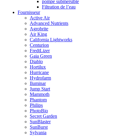
pompe submersible
Filtration de l’eau
Fournisseur
Active Air
Advanced Nutrients
Agrobrite
Air King
California Lightworks
Centurion
FredtLizer
Gaia Green
Diablo
Hortilux
Hurricane
Hydrofarm
Iluminar
Jump Start
Mammoth
Phantom
Philips
PhotoBio
Secret Garden
SunBlaster
SunBurst
Sylvania