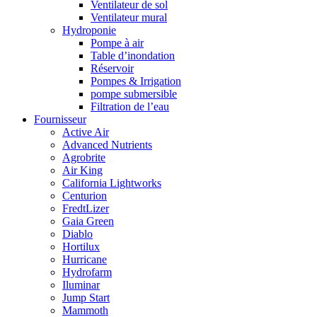
Ventilateur de sol
Ventilateur mural
Hydroponie
Pompe à air
Table d’inondation
Réservoir
Pompes & Irrigation
pompe submersible
Filtration de l’eau
Fournisseur
Active Air
Advanced Nutrients
Agrobrite
Air King
California Lightworks
Centurion
FredtLizer
Gaia Green
Diablo
Hortilux
Hurricane
Hydrofarm
Iluminar
Jump Start
Mammoth