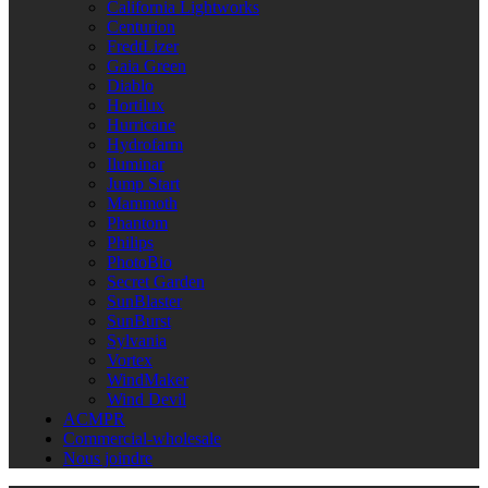
California Lightworks
Centurion
FredtLizer
Gaia Green
Diablo
Hortilux
Hurricane
Hydrofarm
Iluminar
Jump Start
Mammoth
Phantom
Philips
PhotoBio
Secret Garden
SunBlaster
SunBurst
Sylvania
Vortex
WindMaker
Wind Devil
ACMPR
Commercial-wholesale
Nous joindre