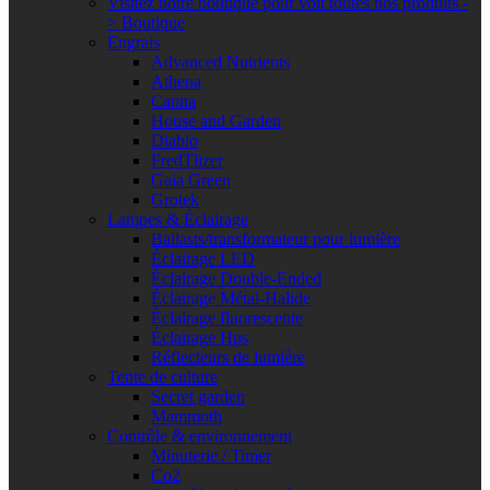
Visitez notre boutique pour voit toutes nos produits -
> Boutique
Engrais
Advanced Nutrients
Athena
Canna
House and Garden
Diablo
FredTlizer
Gaia Green
Grotek
Lampes & Éclairage
Ballasts/transformateur pour lumière
Éclairage LED
Éclairage Double-Ended
Éclairage Métal-Halide
Éclairage fluorescente
Éclairage Hps
Réflecteurs de lumière
Tente de culture
Secret garden
Mammoth
Contrôle & environnement
Minuterie / Timer
Co2