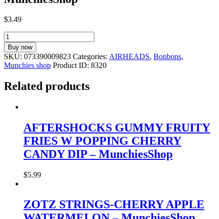
$
3
.
49
AIRHEADS
GUM
Buy now
WALLET
SKU:
073390009823
Categories:
AIRHEADS
,
Bonbons
,
IN
Munchies shop
Product ID:
8320
DISPLAY
RASPBERRY
Related products
LEMONADE
–
MunchiesShop
quantity
AFTERSHOCKS GUMMY FRUITY
FRIES W POPPING CHERRY
CANDY DIP – MunchiesShop
$
5
.
99
ZOTZ STRINGS-CHERRY APPLE
WATERMELON – MunchiesShop