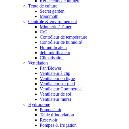
Réflecteurs de lumière
Tente de culture
Secret garden
Mammoth
Contrôle & environnement
Minuterie / Timer
Co2
Contrôleur de température
Contrôleur de humidité
Humidificateur
dehumidificateur
Climatisation
Ventilation
Fan/Blower
Ventilateur à clip
Ventilateur en ligne
Ventilateur sur pied
Ventilateur Commercial
Ventilateur de sol
Ventilateur mural
Hydroponie
Pompe à air
Table d’inondation
Réservoir
Pompes & Irrigation