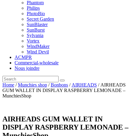
Phantom
Philips
PhotoBio
Secret Garden
SunBlaster
SunBurst
Sylvania
Vortex
WindMaker
Wind Devil
ACMPR
Commercial-wholesale
Nous joindre
Home
/
Munchies shop
/
Bonbons
/
AIRHEADS
/ AIRHEADS
GUM WALLET IN DISPLAY RASPBERRY LEMONADE –
MunchiesShop
AIRHEADS GUM WALLET IN
DISPLAY RASPBERRY LEMONADE –
MunchiesShop