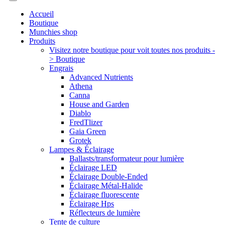
Accueil
Boutique
Munchies shop
Produits
Visitez notre boutique pour voit toutes nos produits -
> Boutique
Engrais
Advanced Nutrients
Athena
Canna
House and Garden
Diablo
FredTlizer
Gaia Green
Grotek
Lampes & Éclairage
Ballasts/transformateur pour lumière
Éclairage LED
Éclairage Double-Ended
Éclairage Métal-Halide
Éclairage fluorescente
Éclairage Hps
Réflecteurs de lumière
Tente de culture