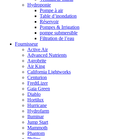
Hydroponie
Pompe à air
Table d’inondation
Réservoir
Pompes & Irrigation
pompe submersible
Filtration de l’eau
Fournisseur
Active Air
Advanced Nutrients
Agrobrite
Air King
California Lightworks
Centurion
FredtLizer
Gaia Green
Diablo
Hortilux
Hurricane
Hydrofarm
Iluminar
Jump Start
Mammoth
Phantom
Philips