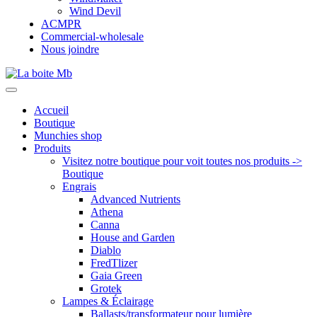
Wind Devil
ACMPR
Commercial-wholesale
Nous joindre
Accueil
Boutique
Munchies shop
Produits
Visitez notre boutique pour voit toutes nos produits ->
Boutique
Engrais
Advanced Nutrients
Athena
Canna
House and Garden
Diablo
FredTlizer
Gaia Green
Grotek
Lampes & Éclairage
Ballasts/transformateur pour lumière