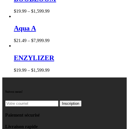
$
19
.
99
–
$
1,599
.
99
Aqua A
$
21
.
49
–
$
7,999
.
99
ENZYLIZER
$
19
.
99
–
$
1,599
.
99
Suivez-nous!
Paiement sécurisé
Livraison rapide