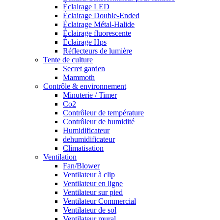
Éclairage LED
Éclairage Double-Ended
Éclairage Métal-Halide
Éclairage fluorescente
Éclairage Hps
Réflecteurs de lumière
Tente de culture
Secret garden
Mammoth
Contrôle & environnement
Minuterie / Timer
Co2
Contrôleur de température
Contrôleur de humidité
Humidificateur
dehumidificateur
Climatisation
Ventilation
Fan/Blower
Ventilateur à clip
Ventilateur en ligne
Ventilateur sur pied
Ventilateur Commercial
Ventilateur de sol
Ventilateur mural