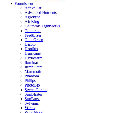
Fournisseur
Active Air
Advanced Nutrients
Agrobrite
Air King
California Lightworks
Centurion
FredtLizer
Gaia Green
Diablo
Hortilux
Hurricane
Hydrofarm
Iluminar
Jump Start
Mammoth
Phantom
Philips
PhotoBio
Secret Garden
SunBlaster
SunBurst
Sylvania
Vortex
WindMaker