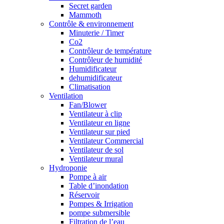
Secret garden
Mammoth
Contrôle & environnement
Minuterie / Timer
Co2
Contrôleur de température
Contrôleur de humidité
Humidificateur
dehumidificateur
Climatisation
Ventilation
Fan/Blower
Ventilateur à clip
Ventilateur en ligne
Ventilateur sur pied
Ventilateur Commercial
Ventilateur de sol
Ventilateur mural
Hydroponie
Pompe à air
Table d’inondation
Réservoir
Pompes & Irrigation
pompe submersible
Filtration de l’eau