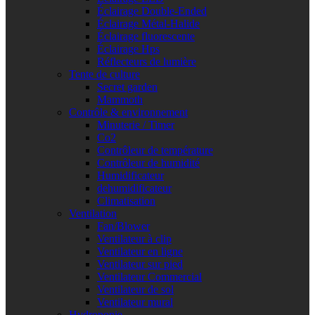
Éclairage Double-Ended
Éclairage Métal-Halide
Éclairage fluorescente
Éclairage Hps
Réflecteurs de lumière
Tente de culture
Secret garden
Mammoth
Contrôle & environnement
Minuterie / Timer
Co2
Contrôleur de température
Contrôleur de humidité
Humidificateur
dehumidificateur
Climatisation
Ventilation
Fan/Blower
Ventilateur à clip
Ventilateur en ligne
Ventilateur sur pied
Ventilateur Commercial
Ventilateur de sol
Ventilateur mural
Hydroponie