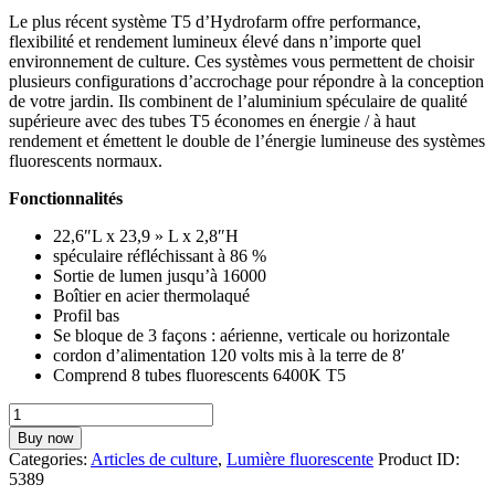
Le plus récent système T5 d’Hydrofarm offre performance,
flexibilité et rendement lumineux élevé dans n’importe quel
environnement de culture. Ces systèmes vous permettent de choisir
plusieurs configurations d’accrochage pour répondre à la conception
de votre jardin. Ils combinent de l’aluminium spéculaire de qualité
supérieure avec des tubes T5 économes en énergie / à haut
rendement et émettent le double de l’énergie lumineuse des systèmes
fluorescents normaux.
Fonctionnalités
22,6″L x 23,9 » L x 2,8″H
spéculaire réfléchissant à 86 %
Sortie de lumen jusqu’à 16000
Boîtier en acier thermolaqué
Profil bas
Se bloque de 3 façons : aérienne, verticale ou horizontale
cordon d’alimentation 120 volts mis à la terre de 8′
Comprend 8 tubes fluorescents 6400K T5
Agrobrite
T5
Buy now
192W
Categories:
Articles de culture
,
Lumière fluorescente
Product ID:
2'
5389
8-