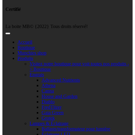
Certifié
La boite MB© {2022} Tous droits réservé!
Accueil
Boutique
Munchies shop
Produits
Visitez notre boutique pour voit toutes nos produits -
> Boutique
Engrais
Advanced Nutrients
Athena
Canna
House and Garden
Diablo
FredTlizer
Gaia Green
Grotek
Lampes & Éclairage
Ballasts/transformateur pour lumière
Éclairage LED