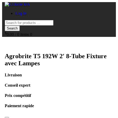
Log In
Search
$
0.00
/
0 items
0
Agrobrite T5 192W 2′ 8-Tube Fixture
avec Lampes
Livraison
Conseil expert
Prix compétitif
Paiement rapide