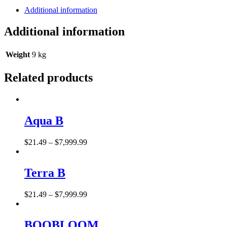
Tube
Additional information
Fixture
avec
Additional information
Lampes
quantity
Weight
9 kg
Related products
Aqua B
$
21
.
49
–
$
7,999
.
99
Terra B
$
21
.
49
–
$
7,999
.
99
BOOBLOOM