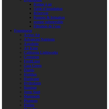
Pompe à air
Table d’inondation
Réservoir
Pompes & Irrigation
pompe submersible
Filtration de l’eau
Fournisseur
Active Air
Advanced Nutrients
Agrobrite
Air King
California Lightworks
Centurion
FredtLizer
Gaia Green
Diablo
Hortilux
Hurricane
Hydrofarm
Iluminar
Jump Start
Mammoth
Phantom
Philips