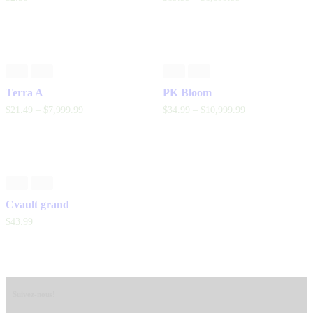
Terra A
PK Bloom
$
21
.
49
–
$
7,999
.
99
$
34
.
99
–
$
10,999
.
99
Cvault grand
$
43
.
99
Suivez-nous!