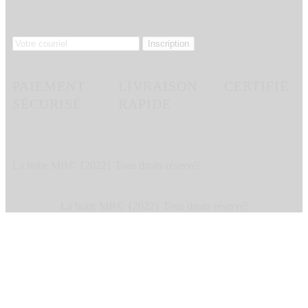
PAIEMENT
LIVRAISON
CERTIFIÉ
SÉCURISÉ
RAPIDE
La boite MB© {2022} Tous droits réservé!
La boite MB© {2022} Tous droits réservé!