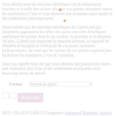
Vous bénéficierez de microbes bénéfiques car ils stimulent la
fonction et la taille des racines afin que vos plantes absorbent mieux
les nutriments et l’eau et vous donnent une croissance plus rapide et
des rendements plus importants.
(Sans oublier que les microbes bénéfiques de CarboLoad qui
alimentent augmentent les effets des autres microbes bénéfiques
améliorant les racines dans le jus vaudou, la tarentule et le piranha)
De plus, CarboLoad augmente la structure poreuse, la capacité de
rétention d’oxygène et l’efficacité de vos zones racinaires
hydroponiques, de sorte que les racines de vos plantes aspirent plus
facilement les nutriments, l’eau et l’oxygène.
Tout cela signifie bien sûr que vous obtenez des plantes plus fortes,
une croissance plus forte et des rendements incroyables avec
beaucoup moins de travail.
Format
Advanced
Buy now
Nutrients
Carboload
Liquid
SKU:
105-ADV-2450-12
Categories:
Advanced Nutrients
,
Articles
quantity