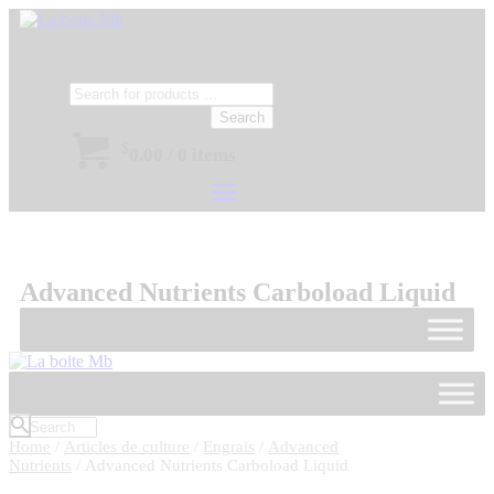
Search
$
0.00
/
0 items
Advanced Nutrients Carboload Liquid
Home
/
Articles de culture
/
Engrais
/
Advanced
Nutrients
/ Advanced Nutrients Carboload Liquid