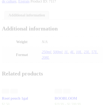
de culture
,
Engrais
Product ID:
7117
Additional information
Additional information
Weight
N/A
250ml
,
500ml
,
1L
,
4L
,
10L
,
23L
,
57L
,
Format
208L
Related products
Root pouch 1gal
BOOBLOOM
$
2
.
50
$
19
.
99
–
$
1,599
.
99