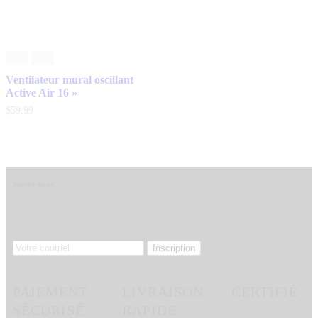
Ventilateur mural oscillant
Active Air 16 »
$
59
.
99
Suivez-nous!
PAIEMENT
LIVRAISON
CERTIFIÉ
SÉCURISÉ
RAPIDE