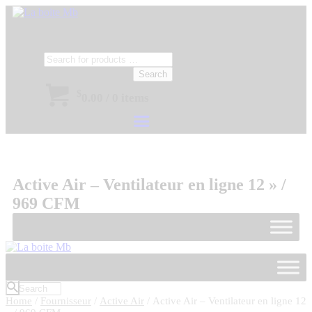
Search
$
0.00
/
0 items
Active Air – Ventilateur en ligne 12 » /
969 CFM
Home
/
Fournisseur
/
Active Air
/ Active Air – Ventilateur en ligne 12