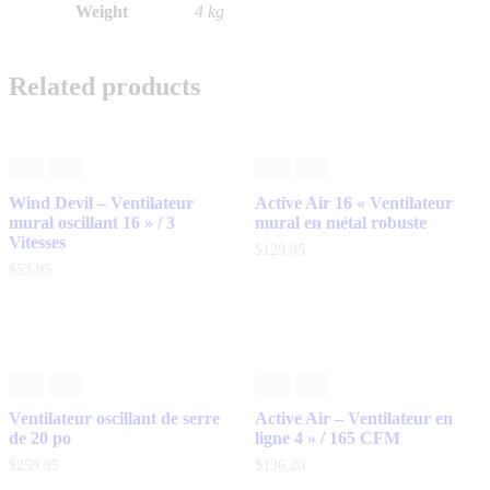
Weight
4 kg
Related products
Wind Devil – Ventilateur
Active Air 16 « Ventilateur
mural oscillant 16 » / 3
mural en métal robuste
Vitesses
$
129
.
95
$
53
.
95
Ventilateur oscillant de serre
Active Air – Ventilateur en
de 20 po
ligne 4 » / 165 CFM
$
259
.
95
$
136
.
20