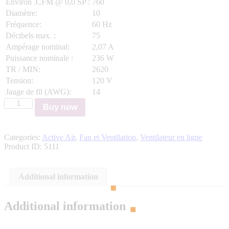
Environ .CFM @ 0,0 SP :
760
Diamètre:
10
Fréquence:
60 Hz
Décibels max. :
75
Ampérage nominal:
2,07 A
Puissance nominale :
236 W
TR / MIN:
2620
Tension:
120 V
Jauge de fil (AWG):
14
Active
Buy now
Air
-
Ventilateur
Categories:
Active Air
,
Fan et Ventilation
,
Ventilateur en ligne
en
Product ID:
5111
ligne
12
»
/
Additional information
969
CFM
quantity
Additional information