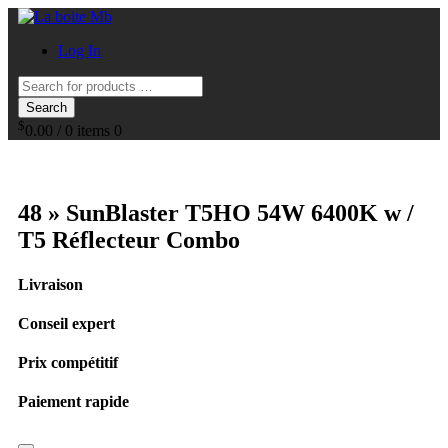
Log In
Search
$
0.00
/
0 items
0
48 » SunBlaster T5HO 54W 6400K w /
T5 Réflecteur Combo
Livraison
Conseil expert
Prix compétitif
Paiement rapide