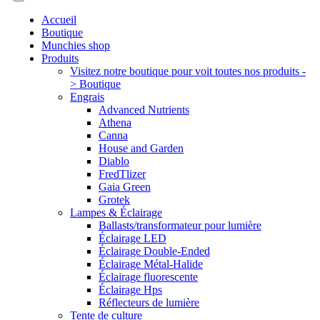
Accueil
Boutique
Munchies shop
Produits
Visitez notre boutique pour voit toutes nos produits -
> Boutique
Engrais
Advanced Nutrients
Athena
Canna
House and Garden
Diablo
FredTlizer
Gaia Green
Grotek
Lampes & Éclairage
Ballasts/transformateur pour lumière
Éclairage LED
Éclairage Double-Ended
Éclairage Métal-Halide
Éclairage fluorescente
Éclairage Hps
Réflecteurs de lumière
Tente de culture