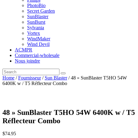
PhotoBio
Secret Garden
SunBlaster
SunBurst
Sylvania
Vortex
WindMaker
Wind Devil
ACMPR
Commercial-wholesale
Nous joindre
Home
/
Fournisseur
/
Sun Blaster
/ 48 » SunBlaster T5HO 54W
6400K w / T5 Réflecteur Combo
48 » SunBlaster T5HO 54W 6400K w / T5
Réflecteur Combo
$
74
.
95