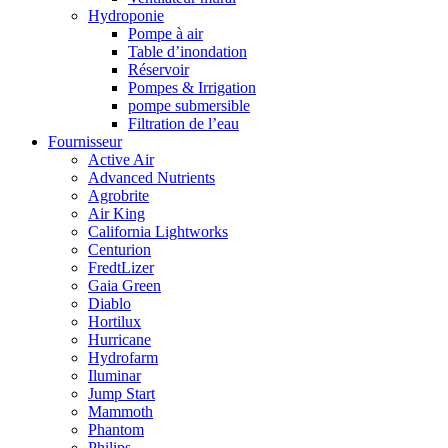
Hydroponie
Pompe à air
Table d’inondation
Réservoir
Pompes & Irrigation
pompe submersible
Filtration de l’eau
Fournisseur
Active Air
Advanced Nutrients
Agrobrite
Air King
California Lightworks
Centurion
FredtLizer
Gaia Green
Diablo
Hortilux
Hurricane
Hydrofarm
Iluminar
Jump Start
Mammoth
Phantom
Philips