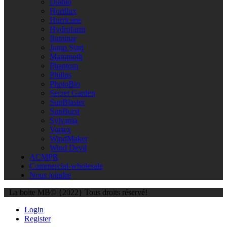
Diablo
Hortilux
Hurricane
Hydrofarm
Iluminar
Jump Start
Mammoth
Phantom
Philips
PhotoBio
Secret Garden
SunBlaster
SunBurst
Sylvania
Vortex
WindMaker
Wind Devil
ACMPR
Commercial-wholesale
Nous joindre
La boite MB© {2022} Tous droits réservé!
Login
Register