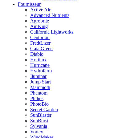
Fournisseur
Active Air
Advanced Nutrients
Agrobrite
Air King
California Lightworks
Centurion
FredtLizer
Gaia Green
Diablo
Hortilux
Hurricane
Hydrofarm
Iluminar
Jump Start
Mammoth
Phantom
Philips
PhotoBio
Secret Garden
SunBlaster
SunBurst
Sylvania
Vortex
WindMaker