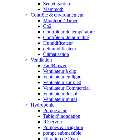
Secret garden
Mammoth
Contrôle & environnement
Minuterie / Timer
Co2
Contrôleur de température
Contrôleur de humidité
Humidificateur
dehumidificateur
Climatisation
Ventilation
Fan/Blower
Ventilateur à clip
Ventilateur en ligne
Ventilateur sur pied
Ventilateur Commercial
Ventilateur de sol
Ventilateur mural
Hydroponie
Pompe à air
Table d’inondation
Réservoir
Pompes & Irrigation
pompe submersible
Filtration de l’eau