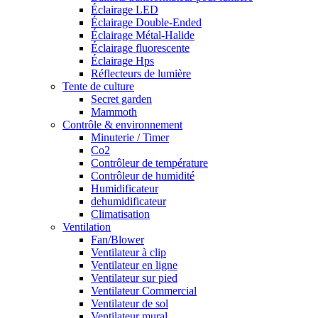
Éclairage LED
Éclairage Double-Ended
Éclairage Métal-Halide
Éclairage fluorescente
Éclairage Hps
Réflecteurs de lumière
Tente de culture
Secret garden
Mammoth
Contrôle & environnement
Minuterie / Timer
Co2
Contrôleur de température
Contrôleur de humidité
Humidificateur
dehumidificateur
Climatisation
Ventilation
Fan/Blower
Ventilateur à clip
Ventilateur en ligne
Ventilateur sur pied
Ventilateur Commercial
Ventilateur de sol
Ventilateur mural