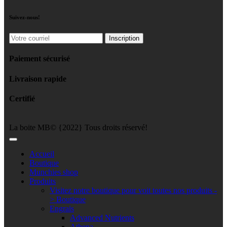
Suivez-nous!
Paiement sécurisé
Livraison rapide
Certifié
La boite MB© {2022} Tous droits réservé!
Accueil
Boutique
Munchies shop
Produits
Visitez notre boutique pour voit toutes nos produits -
> Boutique
Engrais
Advanced Nutrients
Athena