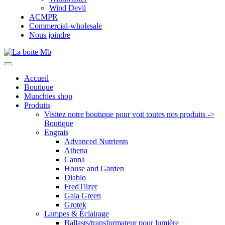
Wind Devil
ACMPR
Commercial-wholesale
Nous joindre
Accueil
Boutique
Munchies shop
Produits
Visitez notre boutique pour voit toutes nos produits ->
Boutique
Engrais
Advanced Nutrients
Athena
Canna
House and Garden
Diablo
FredTlizer
Gaia Green
Grotek
Lampes & Éclairage
Ballasts/transformateur pour lumière