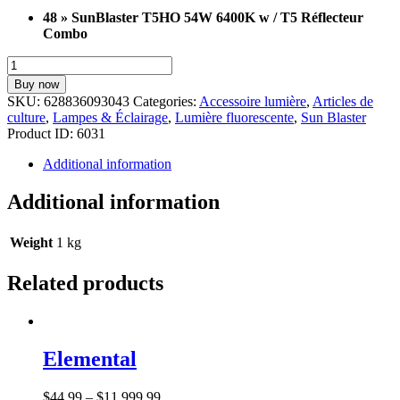
48 » SunBlaster T5HO 54W 6400K w / T5 Réflecteur
Combo
48
»
Buy now
SunBlaster
SKU:
628836093043
Categories:
Accessoire lumière
,
Articles de
T5HO
culture
,
Lampes & Éclairage
,
Lumière fluorescente
,
Sun Blaster
54W
Product ID:
6031
6400K
w
Additional information
/
T5
Additional information
Réflecteur
Combo
quantity
Weight
1 kg
Related products
Elemental
$
44
.
99
–
$
11,999
.
99