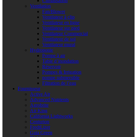
Climatisation
Ventilation
Fan/Blower
Ventilateur à clip
Ventilateur en ligne
Ventilateur sur pied
Ventilateur Commercial
Ventilateur de sol
Ventilateur mural
Hydroponie
Pompe à air
Table d’inondation
Réservoir
Pompes & Irrigation
pompe submersible
Filtration de l’eau
Fournisseur
Active Air
Advanced Nutrients
Agrobrite
Air King
California Lightworks
Centurion
FredtLizer
Gaia Green