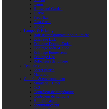
Canna
House and Garden
Diablo
FredTlizer
Gaia Green
Grotek
Lampes & Éclairage
Ballasts/transformateur pour lumière
Éclairage LED
Éclairage Double-Ended
Éclairage Métal-Halide
Éclairage fluorescente
Éclairage Hps
Réflecteurs de lumière
Tente de culture
Secret garden
Mammoth
Contrôle & environnement
Minuterie / Timer
Co2
Contrôleur de température
Contrôleur de humidité
Humidificateur
dehumidificateur