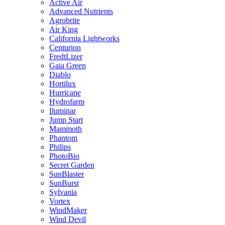
Active Air
Advanced Nutrients
Agrobrite
Air King
California Lightworks
Centurion
FredtLizer
Gaia Green
Diablo
Hortilux
Hurricane
Hydrofarm
Iluminar
Jump Start
Mammoth
Phantom
Philips
PhotoBio
Secret Garden
SunBlaster
SunBurst
Sylvania
Vortex
WindMaker
Wind Devil