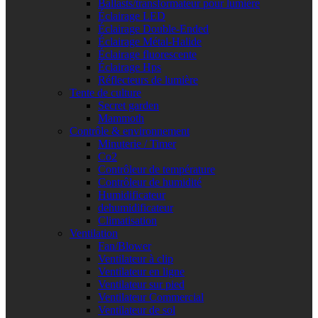
Ballasts/transformateur pour lumière
Éclairage LED
Éclairage Double-Ended
Éclairage Métal-Halide
Éclairage fluorescente
Éclairage Hps
Réflecteurs de lumière
Tente de culture
Secret garden
Mammoth
Contrôle & environnement
Minuterie / Timer
Co2
Contrôleur de température
Contrôleur de humidité
Humidificateur
dehumidificateur
Climatisation
Ventilation
Fan/Blower
Ventilateur à clip
Ventilateur en ligne
Ventilateur sur pied
Ventilateur Commercial
Ventilateur de sol