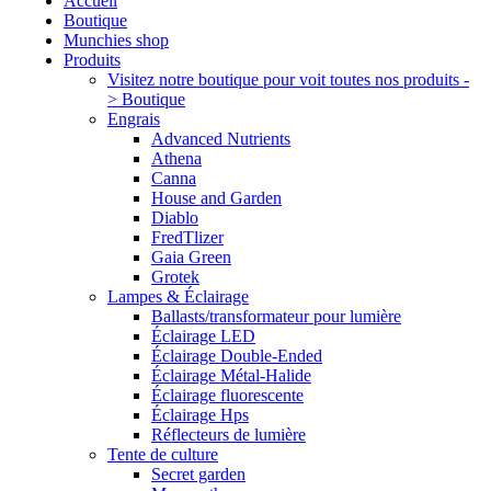
Accueil
Boutique
Munchies shop
Produits
Visitez notre boutique pour voit toutes nos produits -
> Boutique
Engrais
Advanced Nutrients
Athena
Canna
House and Garden
Diablo
FredTlizer
Gaia Green
Grotek
Lampes & Éclairage
Ballasts/transformateur pour lumière
Éclairage LED
Éclairage Double-Ended
Éclairage Métal-Halide
Éclairage fluorescente
Éclairage Hps
Réflecteurs de lumière
Tente de culture
Secret garden