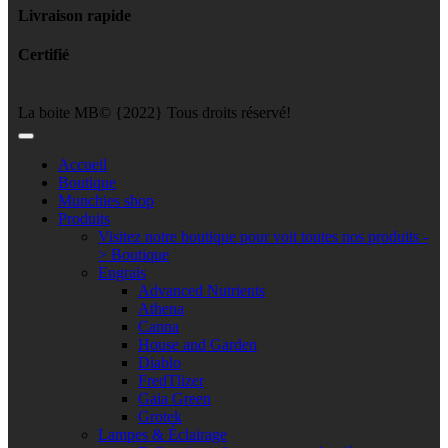
Livraison rapide
Certifié
La boite MB© {2022} Tous droits réservé!
Accueil
Boutique
Munchies shop
Produits
Visitez notre boutique pour voit toutes nos produits -
> Boutique
Engrais
Advanced Nutrients
Athena
Canna
House and Garden
Diablo
FredTlizer
Gaia Green
Grotek
Lampes & Éclairage