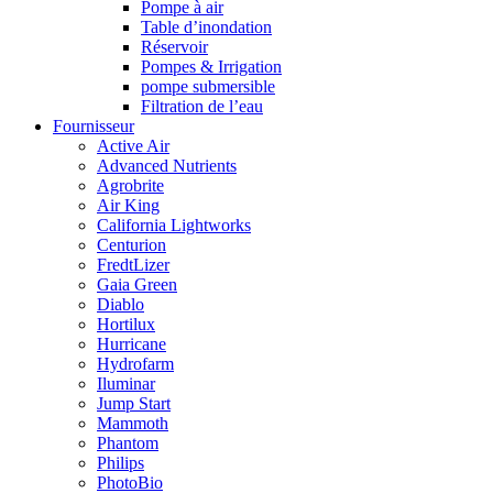
Pompe à air
Table d’inondation
Réservoir
Pompes & Irrigation
pompe submersible
Filtration de l’eau
Fournisseur
Active Air
Advanced Nutrients
Agrobrite
Air King
California Lightworks
Centurion
FredtLizer
Gaia Green
Diablo
Hortilux
Hurricane
Hydrofarm
Iluminar
Jump Start
Mammoth
Phantom
Philips
PhotoBio