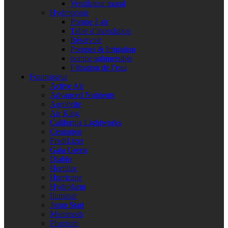
Ventilateur mural
Hydroponie
Pompe à air
Table d’inondation
Réservoir
Pompes & Irrigation
pompe submersible
Filtration de l’eau
Fournisseur
Active Air
Advanced Nutrients
Agrobrite
Air King
California Lightworks
Centurion
FredtLizer
Gaia Green
Diablo
Hortilux
Hurricane
Hydrofarm
Iluminar
Jump Start
Mammoth
Phantom