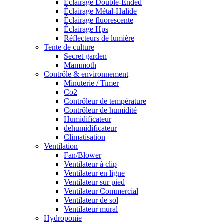
Éclairage Double-Ended
Éclairage Métal-Halide
Éclairage fluorescente
Éclairage Hps
Réflecteurs de lumière
Tente de culture
Secret garden
Mammoth
Contrôle & environnement
Minuterie / Timer
Co2
Contrôleur de température
Contrôleur de humidité
Humidificateur
dehumidificateur
Climatisation
Ventilation
Fan/Blower
Ventilateur à clip
Ventilateur en ligne
Ventilateur sur pied
Ventilateur Commercial
Ventilateur de sol
Ventilateur mural
Hydroponie