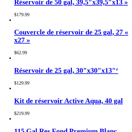
Réservoir de 50 gal, 39,5″x39,5″x13 »
$
179
.
99
Couvercle de réservoir de 25 gal, 27 «
x27 »
$
62
.
99
Réservoir de 25 gal, 30″x30″x13″‘
$
129
.
99
Kit de réservoir Active Aqua, 40 gal
$
219
.
99
115 Gal Res Fond Premium Blanc