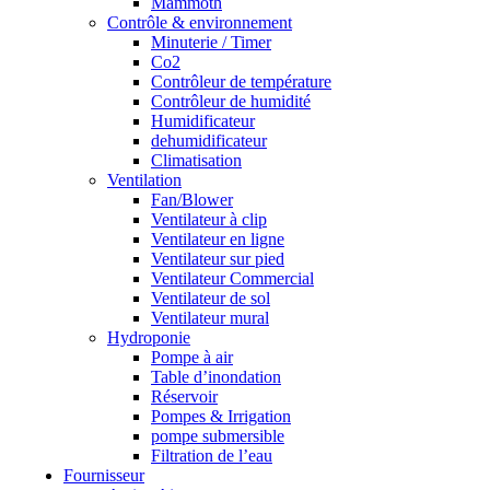
Mammoth
Contrôle & environnement
Minuterie / Timer
Co2
Contrôleur de température
Contrôleur de humidité
Humidificateur
dehumidificateur
Climatisation
Ventilation
Fan/Blower
Ventilateur à clip
Ventilateur en ligne
Ventilateur sur pied
Ventilateur Commercial
Ventilateur de sol
Ventilateur mural
Hydroponie
Pompe à air
Table d’inondation
Réservoir
Pompes & Irrigation
pompe submersible
Filtration de l’eau
Fournisseur