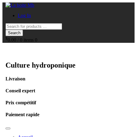
Log In
Search
$
0.00
/
0 items
0
Culture hydroponique
Livraison
Conseil expert
Prix compétitif
Paiement rapide