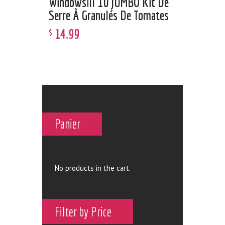
Windowsill 10 JUMBO Kit De
Serre À Granulés De Tomates
14
.
99
$
Panier
No products in the cart.
Filter by Price