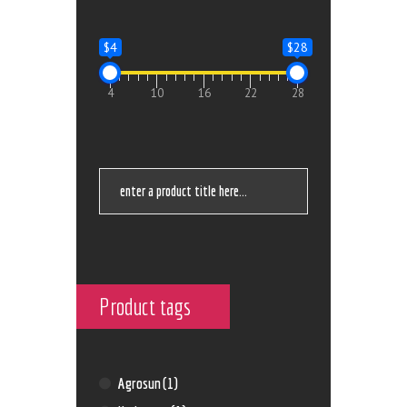
$4
$28
4
10
16
22
28
Product tags
Agrosun
(1)