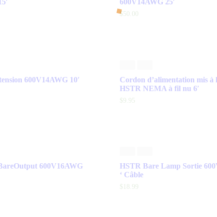
15′
600V14AWG 25′
$
50
.
00
ension 600V14AWG 10′
Cordon d’alimentation mis à l
HSTR NEMA à fil nu 6′
$
9
.
95
BareOutput 600V16AWG
HSTR Bare Lamp Sortie 60
‘ Câble
$
18
.
99