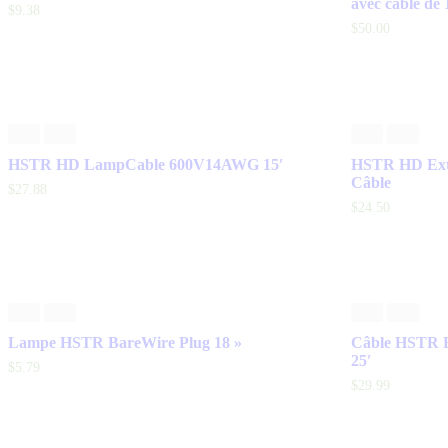
avec câble de 
$
9
.
38
$
50
.
00
HSTR HD LampCable 600V14AWG 15′
HSTR HD Ext
Câble
$
27
.
88
$
24
.
50
Lampe HSTR BareWire Plug 18 »
Câble HSTR 
25′
$
5
.
79
$
29
.
99