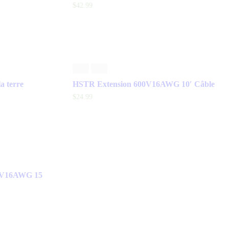
$
42
.
99
a terre
HSTR Extension 600V16AWG 10′ Câble
$
24
.
99
0V16AWG 15