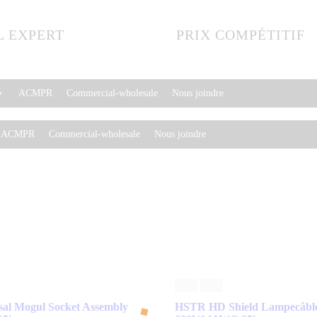
L EXPERT
PRIX COMPÉTITIF
ACMPR
Commercial-wholesale
Nous joindre
ACMPR
Commercial-wholesale
Nous joindre
al Mogul Socket Assembly
HSTR HD Shield Lampecâbl