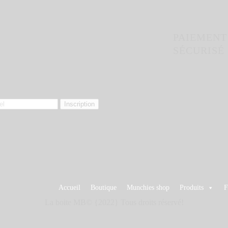
PAIEMENT
SÉCURISÉ
Accueil
Boutique
Munchies shop
Produits
F
La boite MB© {2022} Tous droits réservé!