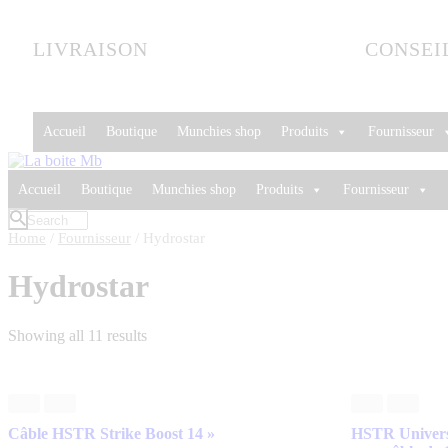
LIVRAISON
CONSEI
Accueil
Boutique
Munchies shop
Produits
Fournisseur
Accueil
Boutique
Munchies shop
Produits
Fournisseur
Home
/
Fournisseur
/ Hydrostar
Hydrostar
Showing all 11 results
Câble HSTR Strike Boost 14 »
HSTR Univers