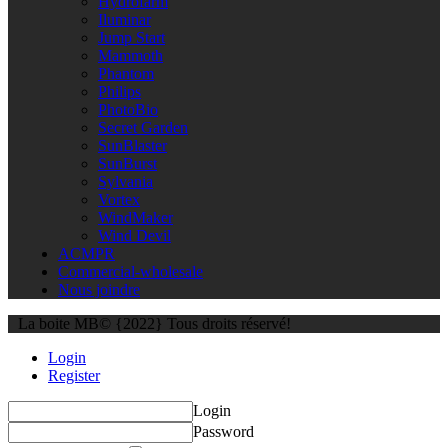
Hydrofarm
Iluminar
Jump Start
Mammoth
Phantom
Philips
PhotoBio
Secret Garden
SunBlaster
SunBurst
Sylvania
Vortex
WindMaker
Wind Devil
ACMPR
Commercial-wholesale
Nous joindre
La boite MB© {2022} Tous droits réservé!
Login
Register
Login
Password