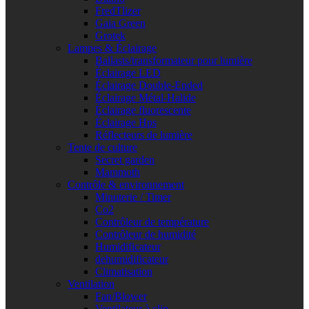
FredTlizer
Gaia Green
Grotek
Lampes & Éclairage
Ballasts/transformateur pour lumière
Éclairage LED
Éclairage Double-Ended
Éclairage Métal-Halide
Éclairage fluorescente
Éclairage Hps
Réflecteurs de lumière
Tente de culture
Secret garden
Mammoth
Contrôle & environnement
Minuterie / Timer
Co2
Contrôleur de température
Contrôleur de humidité
Humidificateur
dehumidificateur
Climatisation
Ventilation
Fan/Blower
Ventilateur à clip