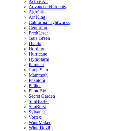
Active Air
Advanced Nutrients
Agrobrite
Air King
California Lightworks
Centurion
FredtLizer
Gaia Green
Diablo
Hortilux
Hurricane
Hydrofarm
Iluminar
Jump Start
Mammoth
Phantom
Philips
PhotoBio
Secret Garden
SunBlaster
SunBurst
Sylvania
Vortex
WindMaker
Wind Devil