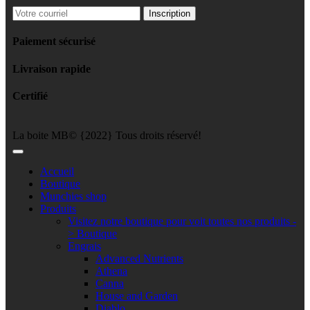
Paiement sécurisé
Livraison rapide
Certifié
La boite MB© {2022} Tous droits réservé!
Accueil
Boutique
Munchies shop
Produits
Visitez notre boutique pour voit toutes nos produits -
> Boutique
Engrais
Advanced Nutrients
Athena
Canna
House and Garden
Diablo