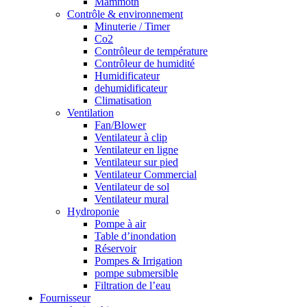
Mammoth
Contrôle & environnement
Minuterie / Timer
Co2
Contrôleur de température
Contrôleur de humidité
Humidificateur
dehumidificateur
Climatisation
Ventilation
Fan/Blower
Ventilateur à clip
Ventilateur en ligne
Ventilateur sur pied
Ventilateur Commercial
Ventilateur de sol
Ventilateur mural
Hydroponie
Pompe à air
Table d’inondation
Réservoir
Pompes & Irrigation
pompe submersible
Filtration de l’eau
Fournisseur