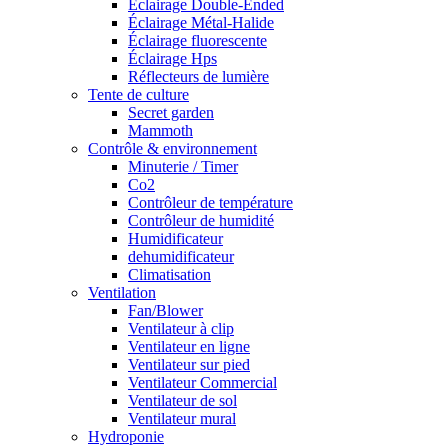
Éclairage Double-Ended
Éclairage Métal-Halide
Éclairage fluorescente
Éclairage Hps
Réflecteurs de lumière
Tente de culture
Secret garden
Mammoth
Contrôle & environnement
Minuterie / Timer
Co2
Contrôleur de température
Contrôleur de humidité
Humidificateur
dehumidificateur
Climatisation
Ventilation
Fan/Blower
Ventilateur à clip
Ventilateur en ligne
Ventilateur sur pied
Ventilateur Commercial
Ventilateur de sol
Ventilateur mural
Hydroponie