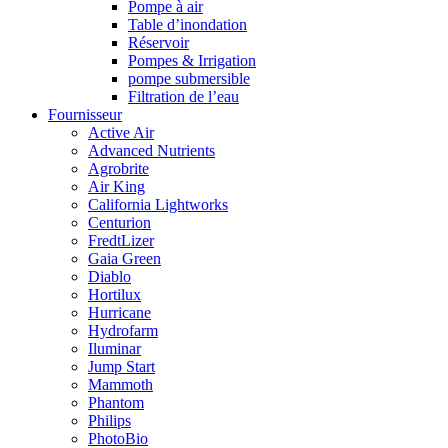
Pompe à air
Table d’inondation
Réservoir
Pompes & Irrigation
pompe submersible
Filtration de l’eau
Fournisseur
Active Air
Advanced Nutrients
Agrobrite
Air King
California Lightworks
Centurion
FredtLizer
Gaia Green
Diablo
Hortilux
Hurricane
Hydrofarm
Iluminar
Jump Start
Mammoth
Phantom
Philips
PhotoBio