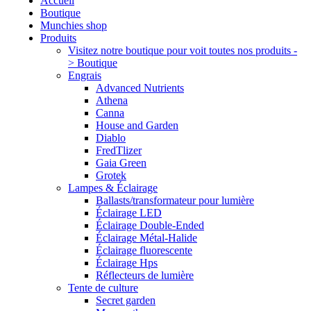
Accueil
Boutique
Munchies shop
Produits
Visitez notre boutique pour voit toutes nos produits -
> Boutique
Engrais
Advanced Nutrients
Athena
Canna
House and Garden
Diablo
FredTlizer
Gaia Green
Grotek
Lampes & Éclairage
Ballasts/transformateur pour lumière
Éclairage LED
Éclairage Double-Ended
Éclairage Métal-Halide
Éclairage fluorescente
Éclairage Hps
Réflecteurs de lumière
Tente de culture
Secret garden