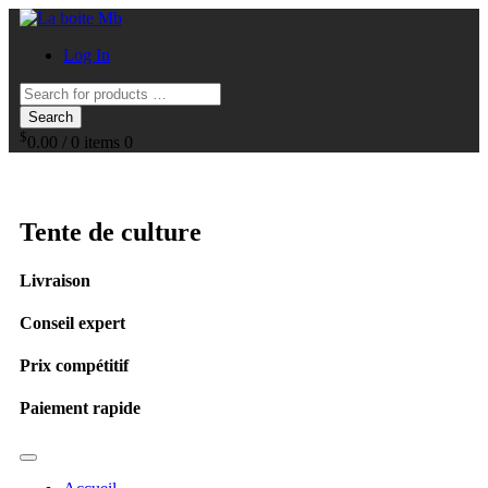
Log In
Search
$
0.00
/
0 items
0
Tente de culture
Livraison
Conseil expert
Prix compétitif
Paiement rapide