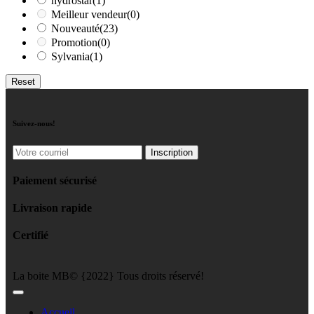
hydrostar
(1)
Meilleur vendeur
(0)
Nouveauté
(23)
Promotion
(0)
Sylvania
(1)
Reset
Suivez-nous!
Paiement sécurisé
Livraison rapide
Certifié
La boite MB© {2022} Tous droits réservé!
Accueil