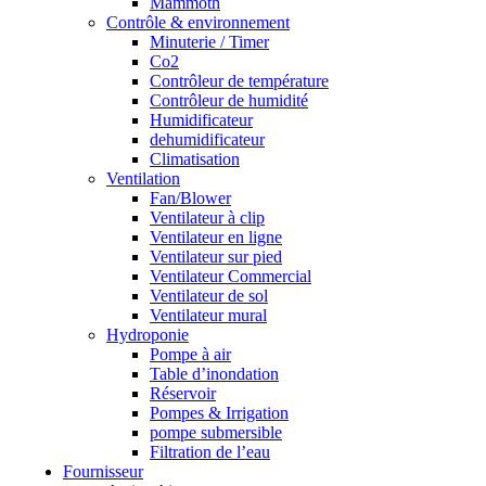
Mammoth
Contrôle & environnement
Minuterie / Timer
Co2
Contrôleur de température
Contrôleur de humidité
Humidificateur
dehumidificateur
Climatisation
Ventilation
Fan/Blower
Ventilateur à clip
Ventilateur en ligne
Ventilateur sur pied
Ventilateur Commercial
Ventilateur de sol
Ventilateur mural
Hydroponie
Pompe à air
Table d’inondation
Réservoir
Pompes & Irrigation
pompe submersible
Filtration de l’eau
Fournisseur