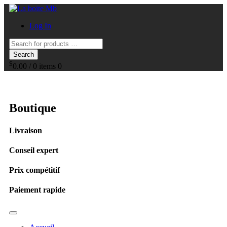
Log In
Search
$
0.00
/
0 items
0
Boutique
Livraison
Conseil expert
Prix compétitif
Paiement rapide