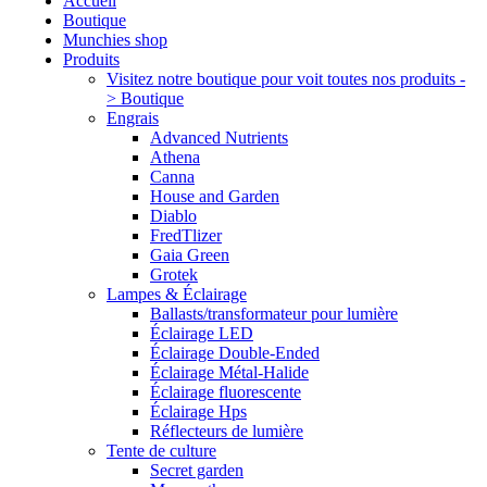
Accueil
Boutique
Munchies shop
Produits
Visitez notre boutique pour voit toutes nos produits -
> Boutique
Engrais
Advanced Nutrients
Athena
Canna
House and Garden
Diablo
FredTlizer
Gaia Green
Grotek
Lampes & Éclairage
Ballasts/transformateur pour lumière
Éclairage LED
Éclairage Double-Ended
Éclairage Métal-Halide
Éclairage fluorescente
Éclairage Hps
Réflecteurs de lumière
Tente de culture
Secret garden