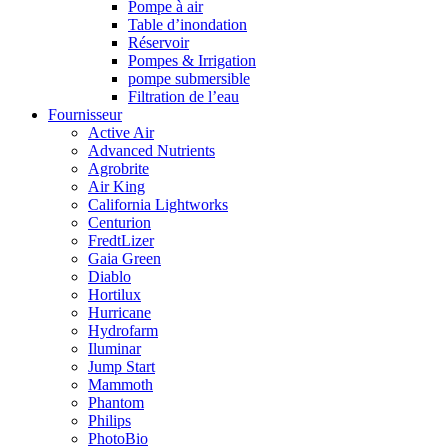
Pompe à air
Table d’inondation
Réservoir
Pompes & Irrigation
pompe submersible
Filtration de l’eau
Fournisseur
Active Air
Advanced Nutrients
Agrobrite
Air King
California Lightworks
Centurion
FredtLizer
Gaia Green
Diablo
Hortilux
Hurricane
Hydrofarm
Iluminar
Jump Start
Mammoth
Phantom
Philips
PhotoBio