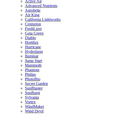
Active Air
Advanced Nutrients
Agrobrite
Air King
California Lightworks
Centurion
FredtLizer
Gaia Green
Diablo
Hortilux
Hurricane
Hydrofarm
Iluminar
Jump Start
Mammoth
Phantom
Philips
PhotoBio
Secret Garden
SunBlaster
SunBurst
Sylvania
Vortex
WindMaker
Wind Devil