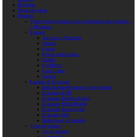
Boutique
Munchies shop
Produits
Visitez notre boutique pour voit toutes nos produits -
> Boutique
Engrais
Advanced Nutrients
Athena
Canna
House and Garden
Diablo
FredTlizer
Gaia Green
Grotek
Lampes & Éclairage
Ballasts/transformateur pour lumière
Éclairage LED
Éclairage Double-Ended
Éclairage Métal-Halide
Éclairage fluorescente
Éclairage Hps
Réflecteurs de lumière
Tente de culture
Secret garden
Mammoth