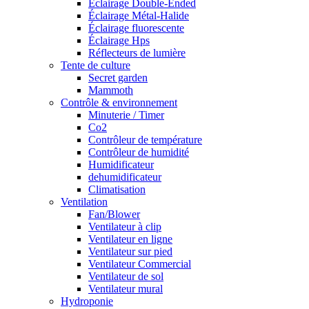
Éclairage Double-Ended
Éclairage Métal-Halide
Éclairage fluorescente
Éclairage Hps
Réflecteurs de lumière
Tente de culture
Secret garden
Mammoth
Contrôle & environnement
Minuterie / Timer
Co2
Contrôleur de température
Contrôleur de humidité
Humidificateur
dehumidificateur
Climatisation
Ventilation
Fan/Blower
Ventilateur à clip
Ventilateur en ligne
Ventilateur sur pied
Ventilateur Commercial
Ventilateur de sol
Ventilateur mural
Hydroponie