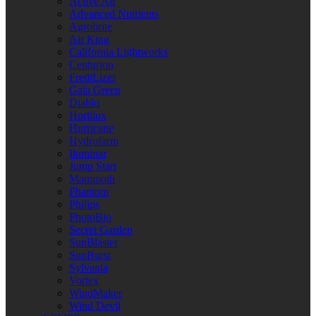
Active Air
Advanced Nutrients
Agrobrite
Air King
California Lightworks
Centurion
FredtLizer
Gaia Green
Diablo
Hortilux
Hurricane
Hydrofarm
Iluminar
Jump Start
Mammoth
Phantom
Philips
PhotoBio
Secret Garden
SunBlaster
SunBurst
Sylvania
Vortex
WindMaker
Wind Devil