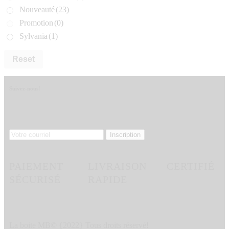
Nouveauté
(23)
Promotion
(0)
Sylvania
(1)
Reset
Suivez-nous!
PAIEMENT
LIVRAISON
CERTIFIÉ
SÉCURISÉ
RAPIDE
La boite MB© {2022} Tous droits réservé!