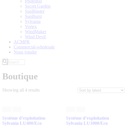
PhotoBio
Secret Garden
SunBlaster
SunBurst
Sylvania
Vortex
WindMaker
Wind Devil
ACMPR
Commercial-wholesale
Nous joindre
Boutique
Showing all 4 results
Système d’exploitation
Système d’exploitation
Sylvania LU400/Eco
Sylvania LU1000/Eco