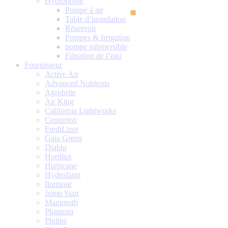
Hydroponie
Pompe à air
Table d’inondation
Réservoir
Pompes & Irrigation
pompe submersible
Filtration de l’eau
Fournisseur
Active Air
Advanced Nutrients
Agrobrite
Air King
California Lightworks
Centurion
FredtLizer
Gaia Green
Diablo
Hortilux
Hurricane
Hydrofarm
Iluminar
Jump Start
Mammoth
Phantom
Philips