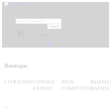
Search
$
0.00
/
0 items
Boutique
LIVRAISON
CONSEIL
PRIX
PAIEME
EXPERT
COMPÉTITIF
RAPIDE