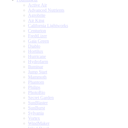
Active Air
Advanced Nutrients
Agrobrite
Air King
California Lightworks
Centurion
FredtLizer
Gaia Green
Diablo
Hortilux
Hurricane
Hydrofarm
Iluminar
Jump Start
Mammoth
Phantom
Philips
PhotoBio
Secret Garden
SunBlaster
SunBurst
Sylvania
Vortex
WindMaker