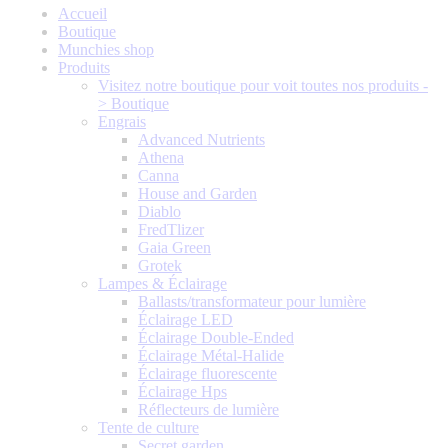
Accueil
Boutique
Munchies shop
Produits
Visitez notre boutique pour voit toutes nos produits -
> Boutique
Engrais
Advanced Nutrients
Athena
Canna
House and Garden
Diablo
FredTlizer
Gaia Green
Grotek
Lampes & Éclairage
Ballasts/transformateur pour lumière
Éclairage LED
Éclairage Double-Ended
Éclairage Métal-Halide
Éclairage fluorescente
Éclairage Hps
Réflecteurs de lumière
Tente de culture
Secret garden