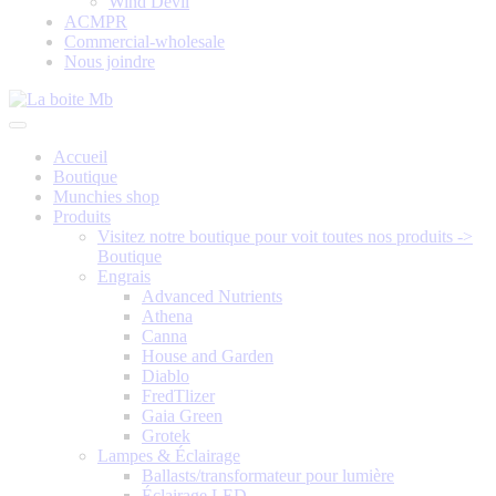
Wind Devil
ACMPR
Commercial-wholesale
Nous joindre
Accueil
Boutique
Munchies shop
Produits
Visitez notre boutique pour voit toutes nos produits ->
Boutique
Engrais
Advanced Nutrients
Athena
Canna
House and Garden
Diablo
FredTlizer
Gaia Green
Grotek
Lampes & Éclairage
Ballasts/transformateur pour lumière
Éclairage LED