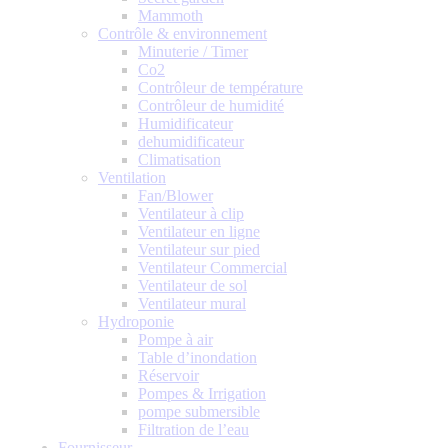
Mammoth
Contrôle & environnement
Minuterie / Timer
Co2
Contrôleur de température
Contrôleur de humidité
Humidificateur
dehumidificateur
Climatisation
Ventilation
Fan/Blower
Ventilateur à clip
Ventilateur en ligne
Ventilateur sur pied
Ventilateur Commercial
Ventilateur de sol
Ventilateur mural
Hydroponie
Pompe à air
Table d’inondation
Réservoir
Pompes & Irrigation
pompe submersible
Filtration de l’eau
Fournisseur