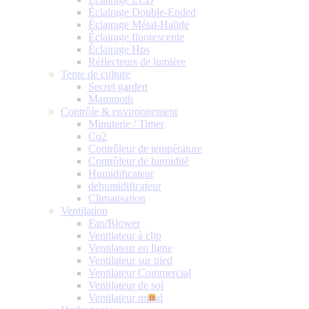
Éclairage Double-Ended
Éclairage Métal-Halide
Éclairage fluorescente
Éclairage Hps
Réflecteurs de lumière
Tente de culture
Secret garden
Mammoth
Contrôle & environnement
Minuterie / Timer
Co2
Contrôleur de température
Contrôleur de humidité
Humidificateur
dehumidificateur
Climatisation
Ventilation
Fan/Blower
Ventilateur à clip
Ventilateur en ligne
Ventilateur sur pied
Ventilateur Commercial
Ventilateur de sol
Ventilateur mural